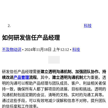
科技
如何研发信任产品经理
不及物动词
•
2024年11月18日 上午12:12
•
科技
研发信任产品经理需要
建立透明沟通机制、加强团队协作、持
续改进
产品管理
流程
。其中，
建立透明沟通机制
尤为重要。透
明的沟通可以帮助产品经理与团队成员、客户、利益相关者保
持一致，确保所有人都了解项目的进展、目标和挑战。透明的
沟通机制包括定期的会议、清晰的文档、实时的沟通工具等。
通过这些手段，可以有效地减少误解和信息不对称，提升团队
的信任度和工作效率。