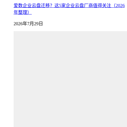
爱数企业云盘迁移？这5家企业云盘厂商值得关注（2026
年整理）
2026年7月29日