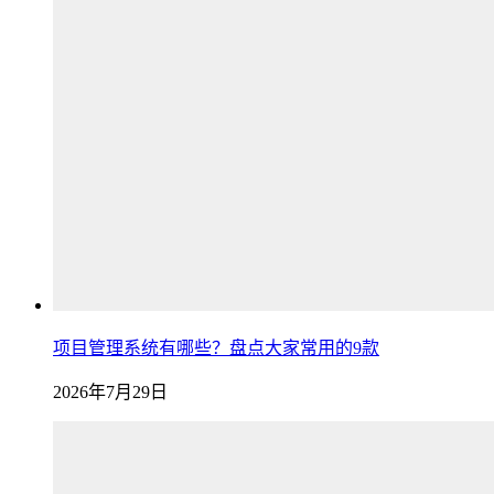
项目管理系统有哪些？盘点大家常用的9款
2026年7月29日