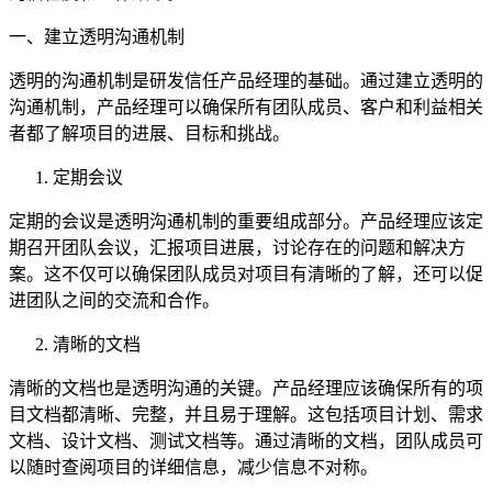
一、建立透明沟通机制
透明的沟通机制是研发信任产品经理的基础。通过建立透明的
沟通机制，产品经理可以确保所有团队成员、客户和利益相关
者都了解项目的进展、目标和挑战。
定期会议
定期的会议是透明沟通机制的重要组成部分。产品经理应该定
期召开团队会议，汇报项目进展，讨论存在的问题和解决方
案。这不仅可以确保团队成员对项目有清晰的了解，还可以促
进团队之间的交流和合作。
清晰的文档
清晰的文档也是透明沟通的关键。产品经理应该确保所有的项
目文档都清晰、完整，并且易于理解。这包括项目计划、需求
文档、设计文档、测试文档等。通过清晰的文档，团队成员可
以随时查阅项目的详细信息，减少信息不对称。