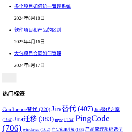
多个项目如何统一管理系统
2024年8月18日
软件项目和产品的区别
2025年4月16日
大包项目合同如何管理
2024年8月17日
热门标签
Jira替代
(407)
Confluence替代
(220)
Jira替代方案
PingCode
Jira迁移
(383)
(194)
mysql
(134)
(706)
产品管理系统选型
windows
(162)
产品管理系统
(133)