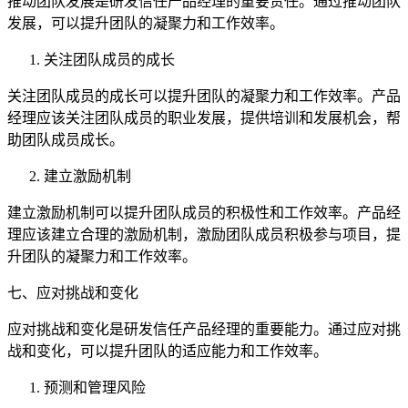
推动团队发展是研发信任产品经理的重要责任。通过推动团队
发展，可以提升团队的凝聚力和工作效率。
关注团队成员的成长
关注团队成员的成长可以提升团队的凝聚力和工作效率。产品
经理应该关注团队成员的职业发展，提供培训和发展机会，帮
助团队成员成长。
建立激励机制
建立激励机制可以提升团队成员的积极性和工作效率。产品经
理应该建立合理的激励机制，激励团队成员积极参与项目，提
升团队的凝聚力和工作效率。
七、应对挑战和变化
应对挑战和变化是研发信任产品经理的重要能力。通过应对挑
战和变化，可以提升团队的适应能力和工作效率。
预测和管理风险