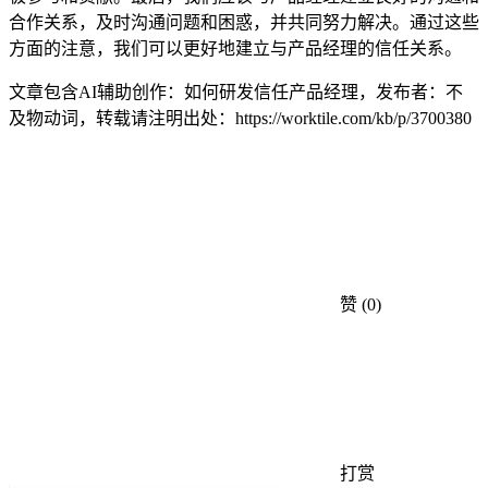
合作关系，及时沟通问题和困惑，并共同努力解决。通过这些
方面的注意，我们可以更好地建立与产品经理的信任关系。
文章包含AI辅助创作：如何研发信任产品经理，发布者：不
及物动词，转载请注明出处：
https://worktile.com/kb/p/3700380
赞
(0)
打赏