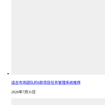
适合市场团队的8款项目任务管理系统推荐
2026年7月31日