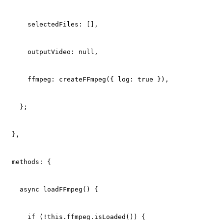
      selectedFiles: [],
      outputVideo: null,
      ffmpeg: createFFmpeg({ log: true }),
    };
  },
  methods: {
    async loadFFmpeg() {
      if (!this.ffmpeg.isLoaded()) {