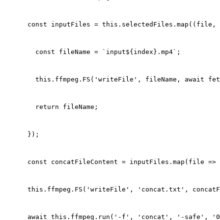
      const inputFiles = this.selectedFiles.map((file, 
        const fileName = `input${index}.mp4`;
        this.ffmpeg.FS('writeFile', fileName, await fet
        return fileName;
      });
      const concatFileContent = inputFiles.map(file => 
      this.ffmpeg.FS('writeFile', 'concat.txt', concatF
      await this.ffmpeg.run('-f', 'concat', '-safe', '0