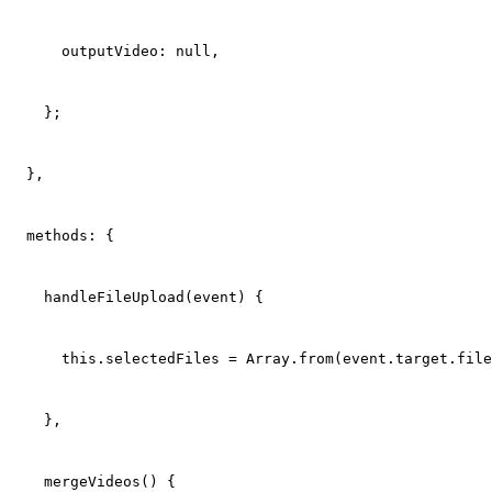
      outputVideo: null,
    };
  },
  methods: {
    handleFileUpload(event) {
      this.selectedFiles = Array.from(event.target.file
    },
    mergeVideos() {