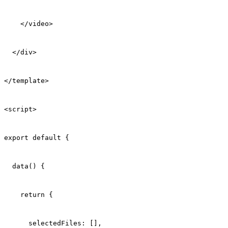
    </video>
  </div>
</template>
<script>
export default {
  data() {
    return {
      selectedFiles: [],