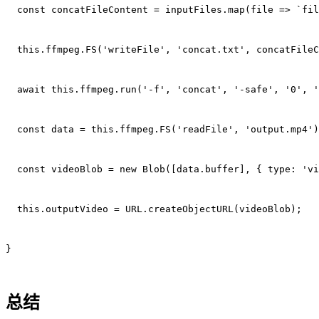
  const concatFileContent = inputFiles.map(file => `fil
  this.ffmpeg.FS('writeFile', 'concat.txt', concatFileC
  await this.ffmpeg.run('-f', 'concat', '-safe', '0', '
  const data = this.ffmpeg.FS('readFile', 'output.mp4')
  const videoBlob = new Blob([data.buffer], { type: 'vi
  this.outputVideo = URL.createObjectURL(videoBlob);
}
总结