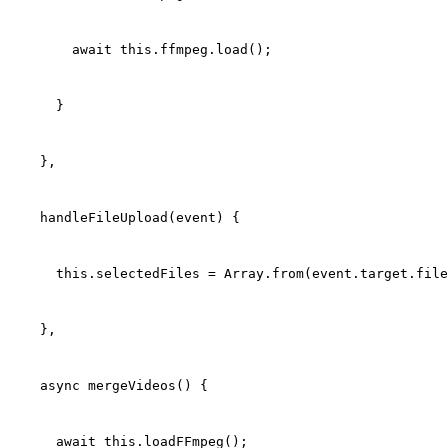
        await this.ffmpeg.load();
      }
    },
    handleFileUpload(event) {
      this.selectedFiles = Array.from(event.target.file
    },
    async mergeVideos() {
      await this.loadFFmpeg();