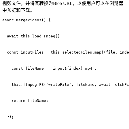
视频文件，并将其转换为Blob URL，以便用户可以在浏览器
中预览和下载。
async mergeVideos() {
  await this.loadFFmpeg();
  const inputFiles = this.selectedFiles.map((file, inde
    const fileName = `input${index}.mp4`;
    this.ffmpeg.FS('writeFile', fileName, await fetchFi
    return fileName;
  });