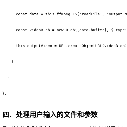
      const data = this.ffmpeg.FS('readFile', 'output.m
      const videoBlob = new Blob([data.buffer], { type:
      this.outputVideo = URL.createObjectURL(videoBlob)
    }
  }
};
四、处理用户输入的文件和参数