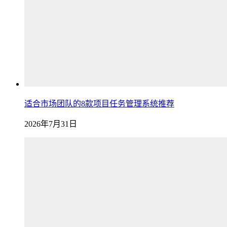
适合市场团队的8款项目任务管理系统推荐
2026年7月31日