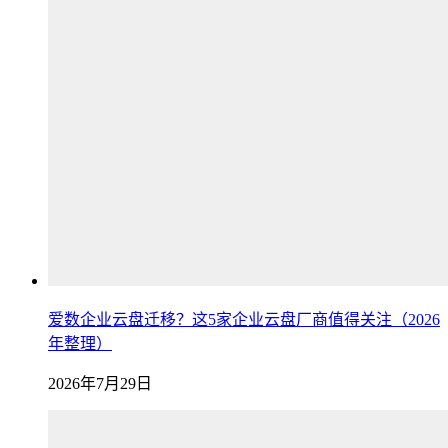
爱数企业云盘迁移？这5家企业云盘厂商值得关注（2026
年整理）
2026年7月29日