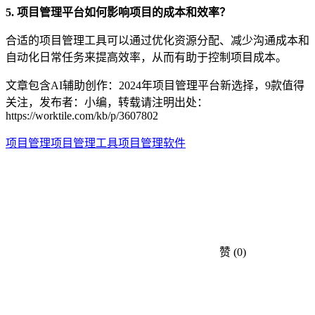
5. 项目管理平台如何影响项目的成本和效率？
合适的项目管理工具可以通过优化资源分配、减少沟通成本和
自动化日常任务来提高效率，从而有助于控制项目成本。
文章包含AI辅助创作：2024年项目管理平台新选择，9款值得
关注，发布者：小编，转载请注明出处：
https://worktile.com/kb/p/3607802
项目管理
项目管理工具
项目管理软件
赞
(0)