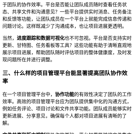
于团队的协作效率。平台是否能让团队成员随时查看任务状
态、共享文件和沟通意见？一些平台提供实时消息、任务备注
和反馈等功能，让团队成员在一个平台上就能完成信息传递和
问题讨论。这样既减少了沟通成本，也让项目进展更透明。
当然，
进度跟踪和数据可视化
也不可忽视。平台是否支持实时
更新、甘特图、任务看板等工具？这些功能有助于清晰直观地
展示项目进展，帮助团队随时评估项目的整体健康度，及时发
现问题所在并进行调整。
三、什么样的项目管理平台能显著提高团队协作效
率
在一个项目管理平台中，
协作功能
的有效性决定了团队的工作
效率。高效的项目管理平台应为团队提供集中化的沟通方式，
例如任务评论、项目讨论和文件共享功能。团队成员能够实时
更新进展、分享意见，确保每个人都对项目进展有清晰的了
解。