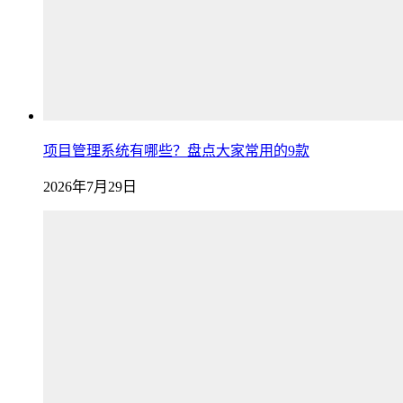
项目管理系统有哪些？盘点大家常用的9款
2026年7月29日