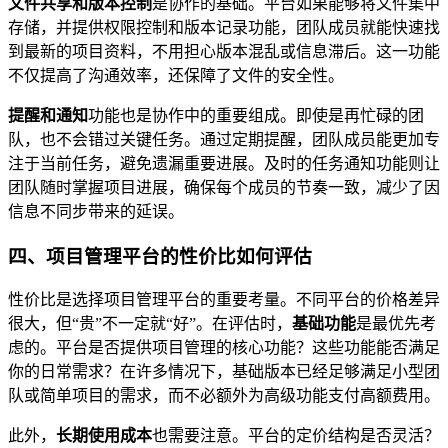
文件共享和版本控制
是协作的基础。平台如果能够将文件集中
存储，并提供权限控制和版本记录功能，团队成员就能快速找
到最新的项目资料，不用担心版本混乱或信息滞后。这一功能
不仅提高了沟通效率，还保障了文件的安全性。
提醒和通知
功能也是协作中的重要组成。即使是再忙碌的团
队，也不会错过关键任务。通过定期提醒，团队成员能更加专
注于当前任务，避免遗漏重要进展。及时的任务通知功能则让
团队随时掌握项目进展，确保每个成员的节奏一致，减少了因
信息不同步带来的延误。
四、项目管理平台的性价比如何评估
性价比是选择项目管理平台的重要考量。不同平台的价格差异
很大，但“贵”不一定就“好”。在评估时，
基础功能
是最优先考
虑的。平台是否提供项目管理的核心功能？这些功能能否满足
你的日常需求？在许多情况下，基础版本已经足够满足小型团
队或简单项目的需求，而不必额外为高级功能支付高额费用。
此外，
长期使用成本
也需要注意。平台的定价结构是否灵活？