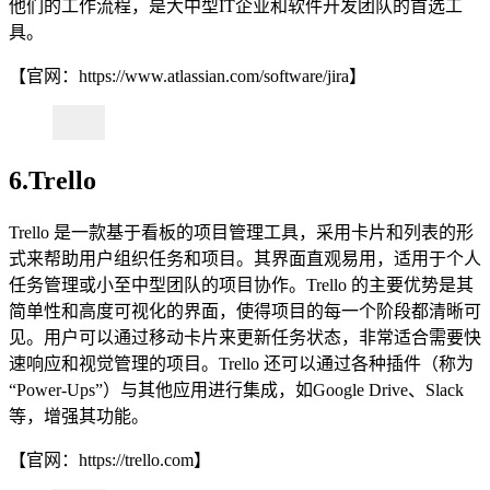
他们的工作流程，是大中型IT企业和软件开发团队的首选工
具。
【官网：
https://www.atlassian.com/software/jira】
6.
Trello
Trello 是一款基于看板的项目管理工具，采用卡片和列表的形
式来帮助用户组织任务和项目。其界面直观易用，适用于个人
任务管理或小至中型团队的项目协作。Trello 的主要优势是其
简单性和高度可视化的界面，使得项目的每一个阶段都清晰可
见。用户可以通过移动卡片来更新任务状态，非常适合需要快
速响应和视觉管理的项目。Trello 还可以通过各种插件（称为
“Power-Ups”）与其他应用进行集成，如Google Drive、Slack
等，增强其功能。
【官网：
https://trello.com】