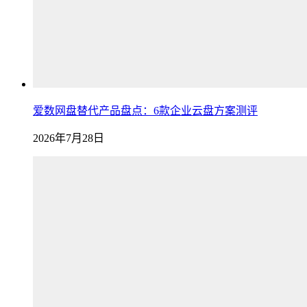
爱数网盘替代产品盘点：6款企业云盘方案测评
2026年7月28日