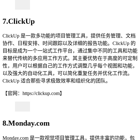
7.
ClickUp
ClickUp 是一款多功能的项目管理工具，提供任务管理、文档
协作、日程安排、时间跟踪以及详细的报告功能。ClickUp 的
目标是成为一个一站式工作平台，通过集中不同的工具和功能
来替代传统的多应用工作方式。其主要优势在于高度的可定制
性，用户可以根据自己的工作方式调整几乎每个视图和功能，
以及强大的自动化工具，可以简化重复任务并优化工作流。
ClickUp 适合那些寻求极致效率和组织化的团队。
【官网：
https://clickup.com】
8.
Monday.com
Monday.com 是一款视觉项目管理工具，提供丰富的功能，包