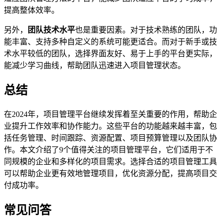
提高整体效率。
另外，
团队技术水平
也是重要因素。对于技术熟练的团队，功
能丰富、支持多种自定义的系统可能更适合。而对于新手或技
术水平较低的团队，选择界面友好、易于上手的平台更实际，
能减少学习曲线，帮助团队迅速进入项目管理状态。
总结
在2024年，项目管理平台继续发挥着至关重要的作用，帮助企
业提升工作效率和协作能力。这些平台的功能越来越丰富，包
括任务管理、时间跟踪、资源配置、项目预算管理以及团队协
作。本文介绍了9个值得关注的项目管理平台，它们适用于不
同规模的企业和多样化的项目需求。选择合适的项目管理工具
可以帮助企业更有效地管理项目，优化资源分配，提高项目交
付成功率。
常见问答