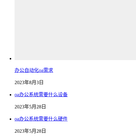
办公自动化oa需求
2023年8月3日
oa办公系统需要什么设备
2023年5月28日
oa办公系统需要什么硬件
2023年5月28日