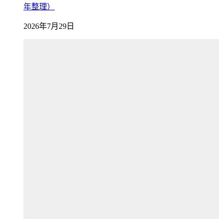
年整理）
2026年7月29日