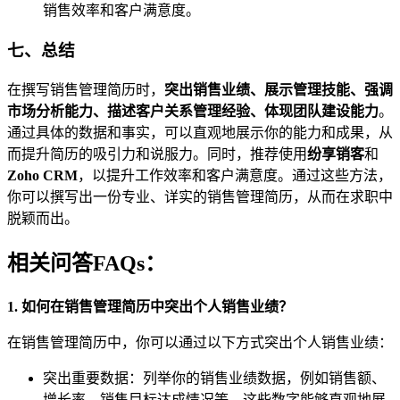
销售效率和客户满意度。
七、总结
在撰写销售管理简历时，
突出销售业绩、展示管理技能、强调
市场分析能力、描述客户关系管理经验、体现团队建设能力
。
通过具体的数据和事实，可以直观地展示你的能力和成果，从
而提升简历的吸引力和说服力。同时，推荐使用
纷享销客
和
Zoho CRM
，以提升工作效率和客户满意度。通过这些方法，
你可以撰写出一份专业、详实的销售管理简历，从而在求职中
脱颖而出。
相关问答FAQs：
1. 如何在销售管理简历中突出个人销售业绩？
在销售管理简历中，你可以通过以下方式突出个人销售业绩：
突出重要数据：列举你的销售业绩数据，例如销售额、
增长率、销售目标达成情况等。这些数字能够直观地展