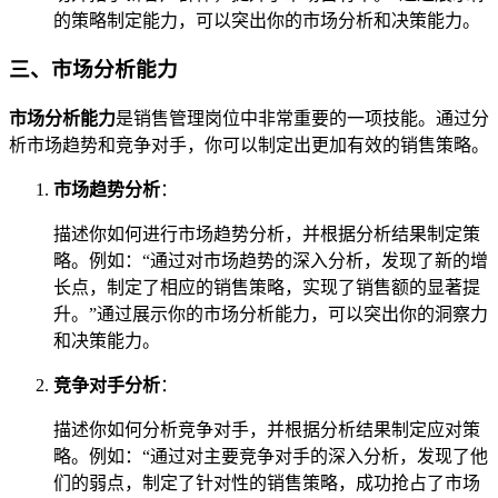
的策略制定能力，可以突出你的市场分析和决策能力。
三、市场分析能力
市场分析能力
是销售管理岗位中非常重要的一项技能。通过分
析市场趋势和竞争对手，你可以制定出更加有效的销售策略。
市场趋势分析
：
描述你如何进行市场趋势分析，并根据分析结果制定策
略。例如：“通过对市场趋势的深入分析，发现了新的增
长点，制定了相应的销售策略，实现了销售额的显著提
升。”通过展示你的市场分析能力，可以突出你的洞察力
和决策能力。
竞争对手分析
：
描述你如何分析竞争对手，并根据分析结果制定应对策
略。例如：“通过对主要竞争对手的深入分析，发现了他
们的弱点，制定了针对性的销售策略，成功抢占了市场