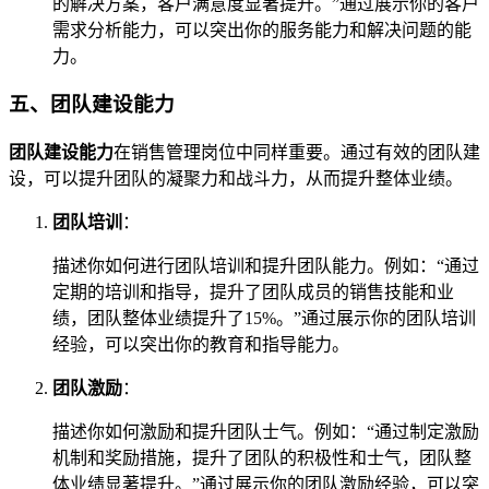
的解决方案，客户满意度显著提升。”通过展示你的客户
需求分析能力，可以突出你的服务能力和解决问题的能
力。
五、团队建设能力
团队建设能力
在销售管理岗位中同样重要。通过有效的团队建
设，可以提升团队的凝聚力和战斗力，从而提升整体业绩。
团队培训
：
描述你如何进行团队培训和提升团队能力。例如：“通过
定期的培训和指导，提升了团队成员的销售技能和业
绩，团队整体业绩提升了15%。”通过展示你的团队培训
经验，可以突出你的教育和指导能力。
团队激励
：
描述你如何激励和提升团队士气。例如：“通过制定激励
机制和奖励措施，提升了团队的积极性和士气，团队整
体业绩显著提升。”通过展示你的团队激励经验，可以突