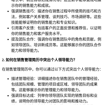
示你的销售能力和成就。
强调销售技巧：描述你在销售过程中所使用的技巧和方
法，例如客户关系管理、谈判技巧、市场调研等。这些
技能能够证明你的销售能力和专业知识。
引用客户反馈：包括客户的正面反馈和推荐信，以证明
你的销售能力和客户服务水平。
提及团队合作：强调你在销售团队中的角色和贡献，例
如领导团队、培训新成员等。这能够展示你的团队合作
能力和领导能力。
2. 如何在销售管理简历中突出个人领导能力？
在销售管理简历中，你可以通过以下方式突出个人领导能力：
描述管理经验：详细描述你在销售团队中的管理经验，
包括团队规模、管理的项目或区域、领导团队的成果
等。这能够展示你的管理能力和领导能力。
强调目标达成：列举你领导团队实现的销售目标和业
绩，说明你的领导能力对团队的影响和推动力。