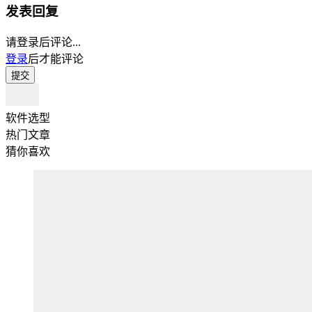
发表回复
请登录后评论...
登录
后才能评论
提交
软件选型
热门文章
猜你喜欢