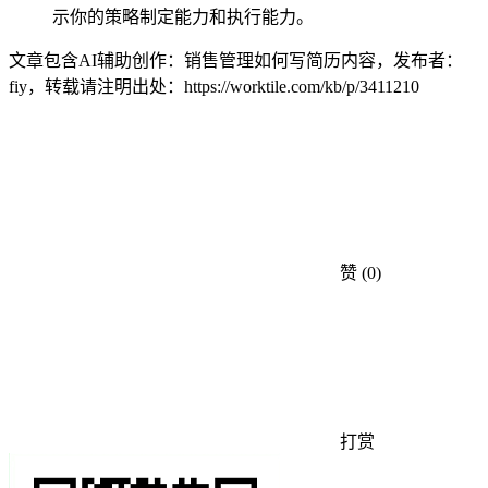
示你的策略制定能力和执行能力。
文章包含AI辅助创作：销售管理如何写简历内容，发布者：
fiy，转载请注明出处：
https://worktile.com/kb/p/3411210
赞
(0)
打赏