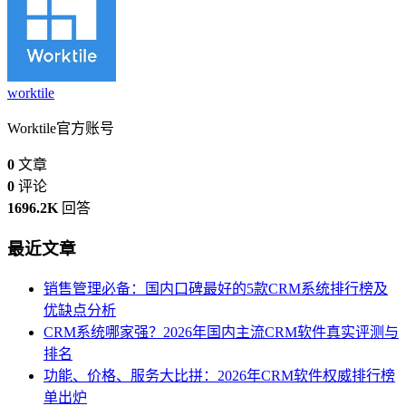
worktile
Worktile官方账号
0
文章
0
评论
1696.2K
回答
最近文章
销售管理必备：国内口碑最好的5款CRM系统排行榜及
优缺点分析
CRM系统哪家强？2026年国内主流CRM软件真实评测与
排名
功能、价格、服务大比拼：2026年CRM软件权威排行榜
单出炉