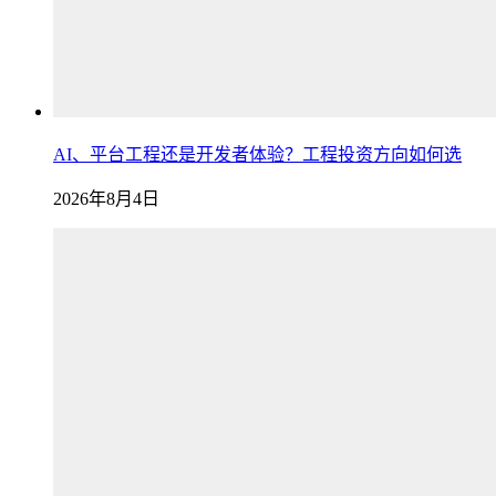
AI、平台工程还是开发者体验？工程投资方向如何选
2026年8月4日