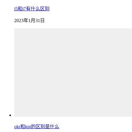
i5和i7有什么区别
2023年1月31日
okr和kpi的区别是什么