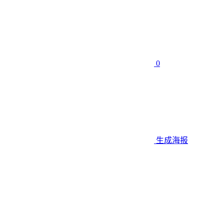
0
生成海报