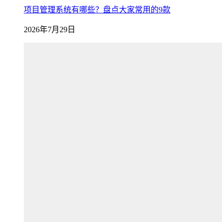
项目管理系统有哪些？盘点大家常用的9款
2026年7月29日