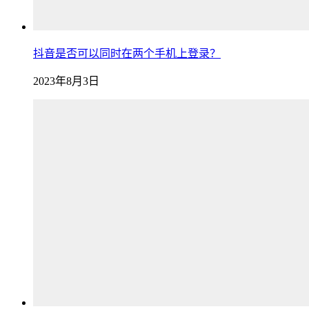
抖音是否可以同时在两个手机上登录？
2023年8月3日