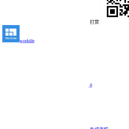
打赏
worktile
0