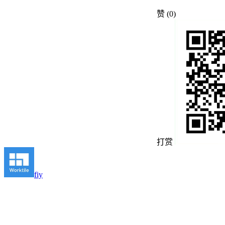
赞
(0)
打赏
fiy