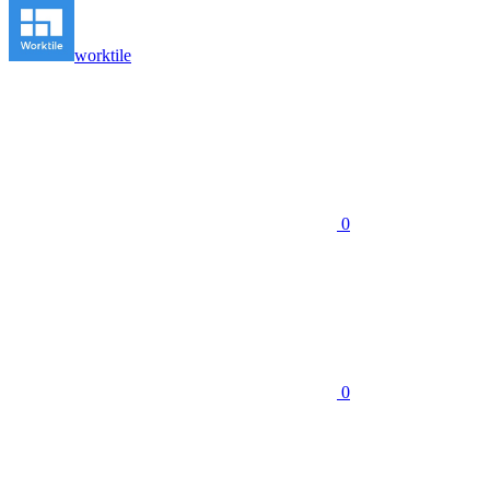
worktile
0
0