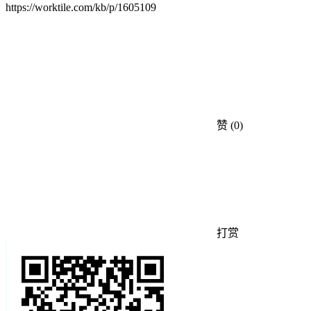
https://worktile.com/kb/p/1605109
赞
(0)
打赏