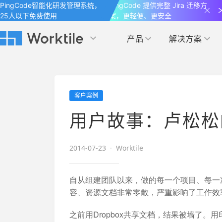
PingCode智能化研发管理系统，
PingCode 提供完整 Jira 迁移方
25人以下免费使用
案，更轻便、更安全
产品
解决方案
Worktile 旗下智能化研发管理工具
Worktile 旗下智能化研发管理工具
Worktile 旗下智能化研发管理工具
产品应用
按场景
获得支持
按团队
社区&活动
客户案例
项目
帮助中心
（Help Center）
目标
博客
项目管理
公司管理
用户故事：卢松松的
以项目化的方式管理企业任务
全面了解 Worktile 的使用方法和技巧
国内率先覆盖 OKR 
发现最新的产品动
解洞察
目标管理
市场营销
消息
2014-07-23
·
Worktile
日历
敏捷和 OKR 咨询
合作伙伴
专注于工作场景的即时通讯工具
随时了解本人和团队
敏捷开发
产品管理
通过企业内训、管理咨询帮助企业落
和更多产品合作，
自从组建团队以来，做的每一个项目、每一
地 OKR、敏捷研发等先进理念
容、资源文档非常零散，严重影响了工作效
IT研发与运维
开发者
生态联盟计划
之前用Dropbox共享文档，结果被墙了