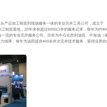
行政
orktile 联合打造互助共赢的生态
我们的投资方
是从产品加工制造到现场服务一体的专业完井工具公司，成立于
工制造基地，20年来有超过6000口井的服务记录，每年为约40
内一流的专业完井服务公司。目前为中石化胜利油田、中海油（
力雄厚，每年为油田提供400余井次完井技术服务，获得业界的