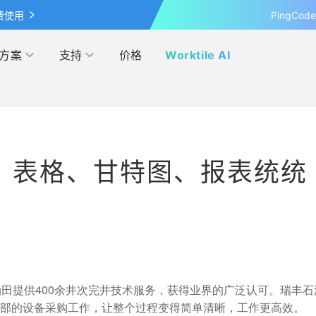
费使用
PingCo
方案
支持
价格
Worktile AI
按行业
学习&发现
网盘
客户案例
管理
IPD
，表格、甘特图、报表统统
覆盖 OKR 全流程的应用
最新的产品动态、业界资讯和见
超大容量的企业级网盘
探索各行各业在 Worktile 上的
察
践
营销
电商
伙伴
模板市场
解本人和团队的日程安排
管理
互联网
多产品合作，实现共赢
使用项目模板、轻松上手
研发与运维
田提供400余井次完井技术服务，获得业界的广泛认可。瑞丰石
联盟计划
投资者关系
理企业内部的设备采购工作，让整个过程变得简单清晰，工作更高效。