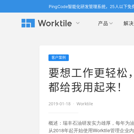
PingCode智能化研发管理系统，25人以下免
产品
解决
Worktile 旗下智能化研发管理工具
Worktile 旗下智能化研发管理工具
Worktile 旗下智能化研发管理工具
产品应用
按场景
获得支持
按团队
社区&活动
客户案例
项目
帮助中心
（Help Center）
目标
博客
项目管理
公司
要想工作更轻松
以项目化的方式管理企业任务
全面了解 Worktile 的使用方法和技巧
国内率先
发现
解洞
目标管理
市场
都给我用起来！
消息
日历
敏捷和 OKR 咨询
合作
专注于工作场景的即时通讯工具
随时了
敏捷开发
产品
2019-01-18
·
Worktile
通过企业内训、管理咨询帮助企业落
和更
地 OKR、敏捷研发等先进理念
IT
概述：瑞丰石油研发实力雄厚，每年为油
开发者
生态
从2018年起开始使用Worktile管