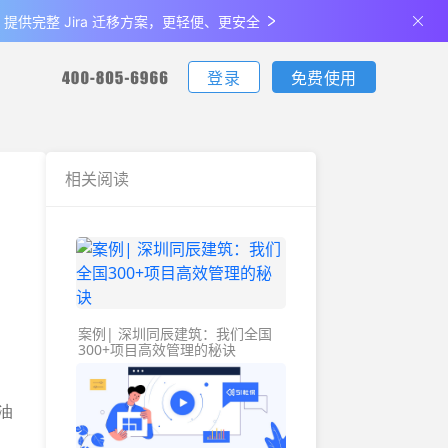
de 提供完整 Jira 迁移方案，更轻便、更安全
登录
免费使用
您可通过电话联系我们：
您可通过电话联系我们：
您可通过电话联系我们：
下载
相关阅读
客户端下载
更新日志
生产制造
最佳实
支持iOS、Android、Windows、Mac
查看产品最新的功能升级、体验优化
说明
金融
关于我们
案例| 深圳同辰建筑：我们全国
全部
公司介绍及发展历程
300+项目高效管理的秘诀
油
联系我们