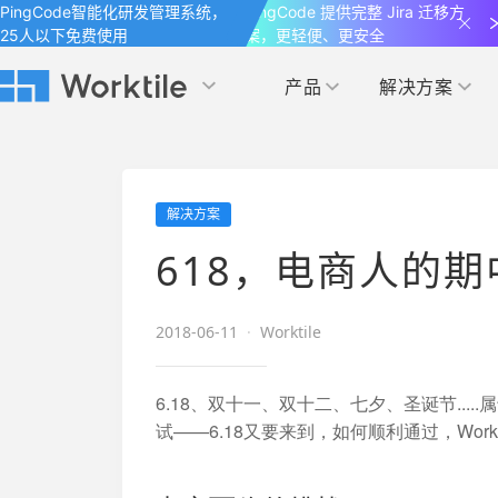
PingCode智能化研发管理系统，
PingCode 提供完整 Jira 迁移方
25人以下免费使用
案，更轻便、更安全
产品
解决方案
Worktile 旗下智能化研发管理工具
Worktile 旗下智能化研发管理工具
Worktile 旗下智能化研发管理工具
产品应用
按场景
获得支持
按团队
社区&活动
解决方案
项目
帮助中心
（Help Center）
目标
博客
项目管理
公司管理
618，电商人的
以项目化的方式管理企业任务
全面了解 Worktile 的使用方法和技巧
国内率先覆盖 OKR 
发现最新的产品动
解洞察
目标管理
市场营销
消息
2018-06-11
·
Worktile
日历
敏捷和 OKR 咨询
合作伙伴
专注于工作场景的即时通讯工具
随时了解本人和团队
敏捷开发
产品管理
通过企业内训、管理咨询帮助企业落
和更多产品合作，
6.18、双十一、双十二、七夕、圣诞节...
地 OKR、敏捷研发等先进理念
试——6.18又要来到，如何顺利通过，Work
IT研发与运维
开发者
生态联盟计划