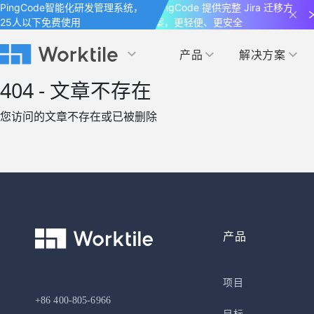
PingCode智能化研发管理系统，
PingCode 提供完整 Jira 迁移方
25人以下免费使用
案，更轻便、更安全
产品
解决方案
Worktile 旗下智能化研发管理工具
Worktile 旗下智能化研发管理工具
Worktile 旗下智能化研发管理工具
404 - 文章不存在
产品应用
按场景
获得支持
按团队
社区&活动
您访问的文章不存在或已被删除
项目
帮助中心
（Help Center）
目标
博客
项目管理
公司管理
以项目化的方式管理企业任务
全面了解 Worktile 的使用方法和技巧
国内率先覆盖 OKR 
发现最新的产品动
解洞察
目标管理
市场营销
消息
日历
敏捷和 OKR 咨询
合作伙伴
专注于工作场景的即时通讯工具
随时了解本人和团队
敏捷开发
产品管理
产品
通过企业内训、管理咨询帮助企业落
和更多产品合作，
地 OKR、敏捷研发等先进理念
IT研发与运维
项目
开发者
生态联盟计划
+86 400-805-6966