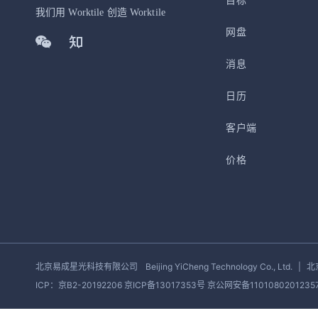
目标
加入开放平台，打造更好的开放平台
人事行政
与 Worktile 
我们用 Worktile 创造 Worktile
体系
网盘
消息
日历
客户端
价格
北京易成星光科技有限公司
Beijing YiCheng Technology Co., Ltd.
|
北
ICP：京B2-20192206 京ICP备13017353号
京公网安备1101080201235