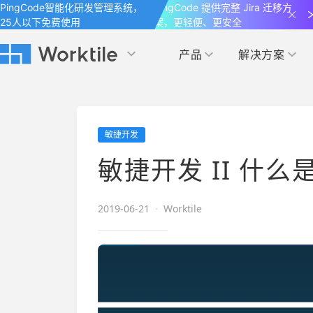
PingCode智能化研发管理系统，
PingCode 提供完整 Jira 迁移方
25人以下免费使用
案，更轻便、更安全
产品
解决方案
Worktile 旗下智能化研发管理工具
Worktile 旗下智能化研发管理工具
Worktile 旗下智能化研发管理工具
产品应用
按场景
获得支持
按团队
社区&活动
敏捷开发
项目
帮助中心
（Help Center）
目标
博客
项目管理
公司管理
敏捷开发 II 什么是S
以项目化的方式管理企业任务
全面了解 Worktile 的使用方法和技巧
国内率先覆盖 OKR 
发现最新的产品动
解洞察
目标管理
市场营销
消息
2019-06-21
·
Worktile
日历
敏捷和 OKR 咨询
合作伙伴
专注于工作场景的即时通讯工具
随时了解本人和团队
敏捷开发
产品管理
通过企业内训、管理咨询帮助企业落
和更多产品合作，
地 OKR、敏捷研发等先进理念
IT研发与运维
开发者
生态联盟计划