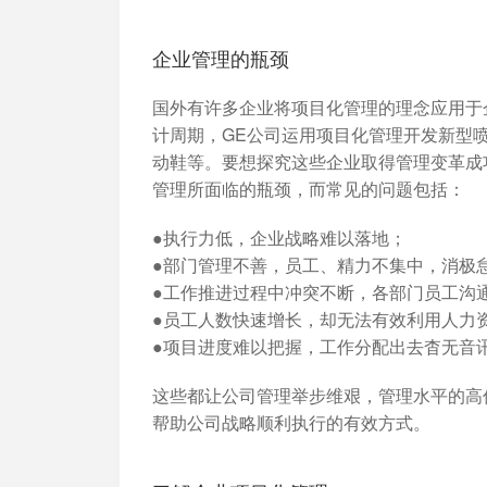
加入开放平台，打造更好的开放平台
人事行政
与 Worktile 
体系
企业管理的瓶颈
国外有许多企业将项目化管理的理念应用于
计周期，GE公司运用项目化管理开发新型
动鞋等。要想探究这些企业取得管理变革成
管理所面临的瓶颈，而常见的问题包括：
●执行力低，企业战略难以落地；
●部门管理不善，员工、精力不集中，消极
●工作推进过程中冲突不断，各部门员工沟
●员工人数快速增长，却无法有效利用人力
●项目进度难以把握，工作分配出去杳无音
这些都让公司管理举步维艰，管理水平的高
帮助公司战略顺利执行的有效方式。