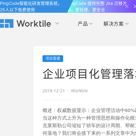
PingCode智能化研发管理系统，
PingCode 提供完整 Jira 迁移方
25人以下免费使用
案，更轻便、更安全
产品
解决方案
Worktile 旗下智能化研发管理工具
Worktile 旗下智能化研发管理工具
Worktile 旗下智能化研发管理工具
产品应用
按场景
获得支持
按团队
社区&活动
项目管理
项目
帮助中心
（Help Center）
目标
博客
项目管理
公司管理
企业项目化管理落
以项目化的方式管理企业任务
全面了解 Worktile 的使用方法和技巧
国内率先覆盖 OKR 
发现最新的产品动
解洞察
目标管理
市场营销
消息
2018-12-21
·
Worktile
日历
敏捷和 OKR 咨询
合作伙伴
专注于工作场景的即时通讯工具
随时了解本人和团队
敏捷开发
产品管理
通过企业内训、管理咨询帮助企业落
和更多产品合作，
概述：权威数据显示：企业管理活动中60
地 OKR、敏捷研发等先进理念
当这种方式上升为一种管理思想和操作化模
IT研发与运维
克莱斯勒公司缩短了轿车的设计周期、帮耐
开发者
生态联盟计划
何落地？我们将会接下来的一系列文章中为