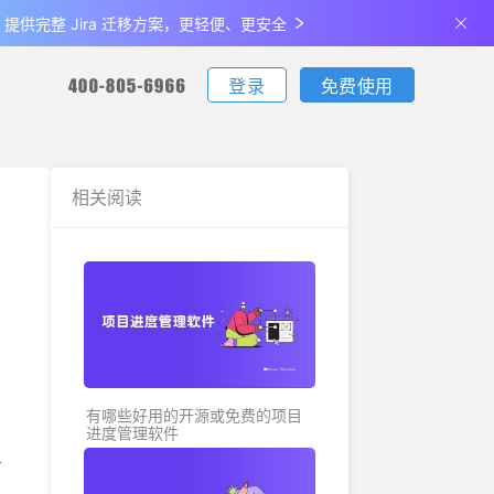
de 提供完整 Jira 迁移方案，更轻便、更安全
登录
免费使用
您可通过电话联系我们：
您可通过电话联系我们：
您可通过电话联系我们：
下载
相关阅读
客户端下载
更新日志
生产制造
最佳实
支持iOS、Android、Windows、Mac
查看产品最新的功能升级、体验优化
说明
金融
关于我们
全部
公司介绍及发展历程
有哪些好用的开源或免费的项目
进度管理软件
限
联系我们