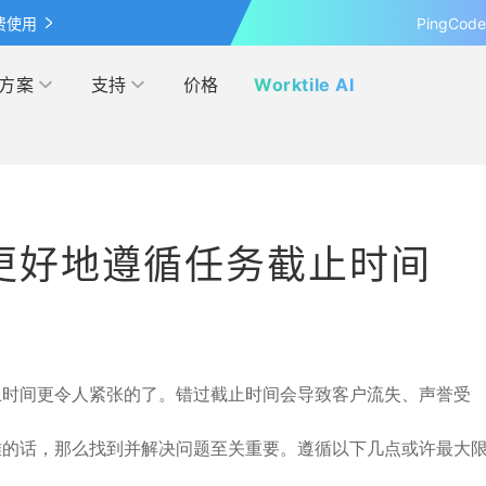
费使用
PingCo
方案
支持
价格
Worktile AI
按行业
学习&发现
网盘
客户案例
管理
IPD
更好地遵循任务截止时间
覆盖 OKR 全流程的应用
最新的产品动态、业界资讯和见
超大容量的企业级网盘
探索各行各业在 Worktile 上的
察
践
营销
电商
伙伴
模板市场
解本人和团队的日程安排
管理
互联网
多产品合作，实现共赢
使用项目模板、轻松上手
止时间更令人紧张的了。错过截止时间会导致客户流失、声誉受
研发与运维
难的话，那么找到并解决问题至关重要。遵循以下几点或许最大
联盟计划
投资者关系