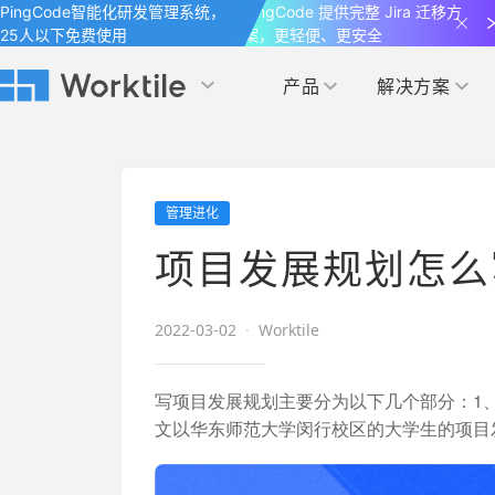
PingCode智能化研发管理系统，
PingCode 提供完整 Jira 迁移方
25人以下免费使用
案，更轻便、更安全
产品
解决方案
Worktile 旗下智能化研发管理工具
Worktile 旗下智能化研发管理工具
Worktile 旗下智能化研发管理工具
产品应用
按场景
获得支持
按团队
社区&活动
管理进化
项目
帮助中心
（Help Center）
目标
博客
项目管理
公司管理
项目发展规划怎么
以项目化的方式管理企业任务
全面了解 Worktile 的使用方法和技巧
国内率先覆盖 OKR 
发现最新的产品动
解洞察
目标管理
市场营销
消息
2022-03-02
·
Worktile
日历
敏捷和 OKR 咨询
合作伙伴
专注于工作场景的即时通讯工具
随时了解本人和团队
敏捷开发
产品管理
通过企业内训、管理咨询帮助企业落
和更多产品合作，
写项目发展规划主要分为以下几个部分：1
地 OKR、敏捷研发等先进理念
文以华东师范大学闵行校区的大学生的项目
IT研发与运维
开发者
生态联盟计划