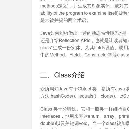
methods定义)，并生成其对象实体、或对其fie
ability of the program to examine itse
是常被并提的两个术语。
Java如何能够做出上述的动态特性呢?这
还是介绍Reflection APIs，也就是让
class"生成一份实体、为其fields设值、调用其met
中的Method、Field、Constructor等等clas
二、Class介绍
众所周知Java有个Object 类，是所有J
方法:hashCode()、equals()、clone()、to
Class 类十分特殊。它和一般类一样继承自Ob
interfaces，也用来表达enum、array、primitive Jav
double)以及关键词void。当一个class被加载，