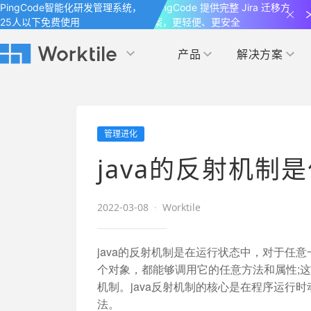
PingCode智能化研发管理系统，
PingCode 提供完整 Jira 迁移方
25人以下免费使用
案，更轻便、更安全
产品
解决方案
Worktile 旗下智能化研发管理工具
Worktile 旗下智能化研发管理工具
Worktile 旗下智能化研发管理工具
产品应用
按场景
获得支持
按团队
社区&活动
管理进化
项目
帮助中心
（Help Center）
目标
博客
项目管理
公司管理
java的反射机制
以项目化的方式管理企业任务
全面了解 Worktile 的使用方法和技巧
国内率先覆盖 OKR 
发现最新的产品动
解洞察
目标管理
市场营销
消息
2022-03-08
·
Worktile
日历
敏捷和 OKR 咨询
合作伙伴
专注于工作场景的即时通讯工具
随时了解本人和团队
敏捷开发
产品管理
通过企业内训、管理咨询帮助企业落
和更多产品合作，
java的反射机制是在运行状态中，对于任
地 OKR、敏捷研发等先进理念
个对象，都能够调用它的任意方法和属性;这
IT研发与运维
机制。java反射机制的核心是在程序运行
开发者
生态联盟计划
法。