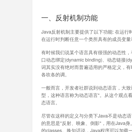
加入开放平台，打造更好的开放平台
人事行政
与 Worktile 
体系
一、反射机制功能
Java反射机制主要提供了以下功能: 在运
在运行时判断任意一个类所具有的成员变量
有时候我们说某个语言具有很强的动态性，
口动态绑定(dynamic binding)、动态链接(dyn
词其实没有绝对而普遍适用的严格定义，有
各吹各的调。
一般而言，开发者社群说到动态语言，大致
型，这种语言称为动态语言"。从这个观点看，Pe
态语言。
尽管在这样的定义与分类下Java不是动态语言
的意思是"反射、映象、倒影"，用在Jav
的classes。换句话说，Java程序可以加