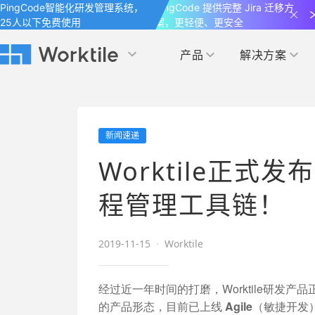
PingCode智能化研发管理系统，
PingCode 提供完整 Jira 迁移方
25人以下免费使用
案，更轻便、更安全
产品
解决方案
Worktile 旗下智能化研发管理工具
Worktile 旗下智能化研发管理工具
Worktile 旗下智能化研发管理工具
产品应用
按场景
获得支持
按团队
社区&活动
新闻速递
项目
帮助中心
（Help Center）
目标
博客
项目管理
公司管理
Worktile正
以项目化的方式管理企业任务
全面了解 Worktile 的使用方法和技巧
国内率先覆盖 OKR 
发现最新的产品动
解洞察
目标管理
市场营销
程管理工具链！
消息
日历
敏捷和 OKR 咨询
合作伙伴
专注于工作场景的即时通讯工具
随时了解本人和团队
敏捷开发
产品管理
2019-11-15
·
Worktile
通过企业内训、管理咨询帮助企业落
和更多产品合作，
地 OKR、敏捷研发等先进理念
IT研发与运维
经过近一年时间的打磨，Worktile研发产
开发者
生态联盟计划
的产品形态，目前已上线
Agile（敏捷开发