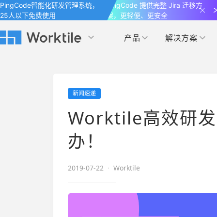
PingCode智能化研发管理系统，
PingCode 提供完整 Jira 迁移方
25人以下免费使用
案，更轻便、更安全
产品
解决方案
Worktile 旗下智能化研发管理工具
Worktile 旗下智能化研发管理工具
Worktile 旗下智能化研发管理工具
产品应用
按场景
获得支持
按团队
社区&活动
新闻速递
项目
帮助中心
（Help Center）
目标
博客
项目管理
公司管理
Worktile高
以项目化的方式管理企业任务
全面了解 Worktile 的使用方法和技巧
国内率先覆盖 OKR 
发现最新的产品动
解洞察
目标管理
市场营销
办！
消息
日历
敏捷和 OKR 咨询
合作伙伴
专注于工作场景的即时通讯工具
随时了解本人和团队
敏捷开发
产品管理
2019-07-22
·
Worktile
通过企业内训、管理咨询帮助企业落
和更多产品合作，
地 OKR、敏捷研发等先进理念
IT研发与运维
开发者
生态联盟计划