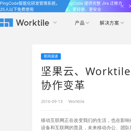
PingCode智能化研发管理系统，
PingCode 提供完整 Jira 迁移方
25人以下免费使用
案，更轻便、更安全
产品
解决方案
Worktile 旗下智能化研发管理工具
Worktile 旗下智能化研发管理工具
Worktile 旗下智能化研发管理工具
产品应用
按场景
获得支持
按团队
社区&活动
新闻速递
项目
帮助中心
（Help Center）
目标
博客
项目管理
公司管理
坚果云、Workt
以项目化的方式管理企业任务
全面了解 Worktile 的使用方法和技巧
国内率先覆盖 OKR 
发现最新的产品动
解洞察
目标管理
市场营销
协作变革
消息
日历
敏捷和 OKR 咨询
合作伙伴
专注于工作场景的即时通讯工具
随时了解本人和团队
敏捷开发
产品管理
2016-09-13
·
Worktile
通过企业内训、管理咨询帮助企业落
和更多产品合作，
地 OKR、敏捷研发等先进理念
IT研发与运维
移动互联网正在改变我们的生活，也在影响很多企
开发者
生态联盟计划
设备和互联网的普及，未来移动办公、团队