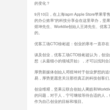
加入开放平台，打造更好的开放平台
人事行政
与 Worktile 
的变化？
体系
9月10日，在上海iapm Apple Sto
的办公效率”的科技分享会在这里举办，坚
煜坤先生、Worktile创始人王涛先生、
的。
优客工场CTO徐彬超：创业的寒冬一直存在
谈及创业，优客工场CTO徐彬超认为，创
想（从最细小的领域开始），才可以找到合
厚势新媒体创始人邓煜坤对于创业梦想的追
易，厚势更愿意关注那些真正的科技创客们
创业维艰，坚果云联合创始人蔺皓和Workt
的问题，对于人，宁可继续等待合适的人，
作为自己创业的目标和项目。