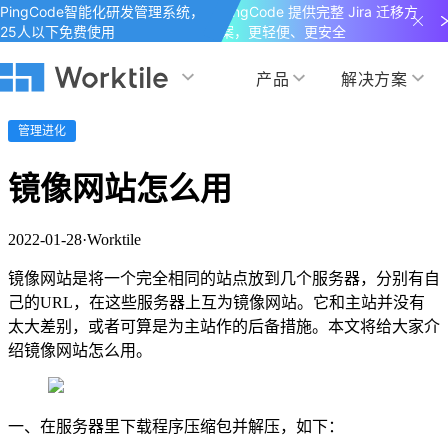
PingCode智能化研发管理系统，
PingCode 提供完整 Jira 迁移方
25人以下免费使用
案，更轻便、更安全
产品
解决方案
Worktile 旗下智能化研发管理工具
Worktile 旗下智能化研发管理工具
Worktile 旗下智能化研发管理工具
管理进化
产品应用
按场景
获得支持
按团队
社区&活动
镜像网站怎么用
项目
帮助中心
（Help Center）
目标
博客
项目管理
公司管理
2022-01-28
·
Worktile
以项目化的方式管理企业任务
全面了解 Worktile 的使用方法和技巧
国内率先覆盖 OKR 
发现最新的产品动
解洞察
目标管理
市场营销
镜像网站是将一个完全相同的站点放到几个服务器，分别有自
消息
日历
己的URL，在这些服务器上互为镜像网站。它和主站并没有
敏捷和 OKR 咨询
合作伙伴
太大差别，或者可算是为主站作的后备措施。本文将给大家介
专注于工作场景的即时通讯工具
随时了解本人和团队
敏捷开发
产品管理
通过企业内训、管理咨询帮助企业落
和更多产品合作，
绍镜像网站怎么用。
地 OKR、敏捷研发等先进理念
IT研发与运维
开发者
生态联盟计划
一、在服务器里下载程序压缩包并解压，如下：