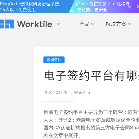
PingCode智能化研发管理系统，
PingCode 提供完整 Jira 迁移方
25人以下免费使用
案，更轻便、更安全
产品
解决方案
Worktile 旗下智能化研发管理工具
Worktile 旗下智能化研发管理工具
Worktile 旗下智能化研发管理工具
产品应用
按场景
获得支持
按团队
社区&活动
管理进化
项目
帮助中心
（Help Center）
目标
博客
项目管理
公司管理
电子签约平台有哪
以项目化的方式管理企业任务
全面了解 Worktile 的使用方法和技巧
国内率先覆盖 OKR 
发现最新的产品动
解洞察
目标管理
市场营销
消息
日历
2022-01-28
·
Worktile
敏捷和 OKR 咨询
合作伙伴
专注于工作场景的即时通讯工具
随时了解本人和团队
敏捷开发
产品管理
通过企业内训、管理咨询帮助企业落
和更多产品合作，
目前电子签约平台主要分为三个阵营：阵营1
地 OKR、敏捷研发等先进理念
大大；阵营2：老牌电子签章或数据保全企业
IT研发与运维
国内CA认证机构推出的第三方电子合同Sa
开发者
生态联盟计划
将在文章中展开。