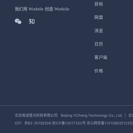
目标
我们用 Worktile 创造 Worktile
网盘
消息
日历
客户端
价格
北京易成星光科技有限公司
Beijing YiCheng Technology Co., Ltd.
|
北
ICP：京B2-20192206 京ICP备13017353号
京公网安备1101080201235