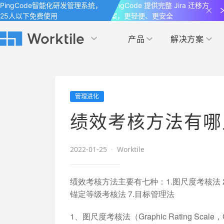
PingCode智能化研发管理系统，
PingCode 提供完整 Jira 迁移方
25人以下免费使用
案，更轻便、更安全
产品
解决方案
Worktile 旗下智能化研发管理工具
Worktile 旗下智能化研发管理工具
Worktile 旗下智能化研发管理工具
产品应用
按场景
获得支持
按团队
社区&活动
管理进化
项目
帮助中心
（Help Center）
目标
博客
项目管理
公司管理
绩效考核方法有哪
以项目化的方式管理企业任务
全面了解 Worktile 的使用方法和技巧
国内率先覆盖 OKR 
发现最新的产品动
解洞察
目标管理
市场营销
消息
2022-01-25
·
Worktile
日历
敏捷和 OKR 咨询
合作伙伴
专注于工作场景的即时通讯工具
随时了解本人和团队
敏捷开发
产品管理
通过企业内训、管理咨询帮助企业落
和更多产品合作，
绩效考核方法主要有七种：1.图尺度考核法 2.
地 OKR、敏捷研发等先进理念
锚定等级考核法 7.目标管理法
IT研发与运维
开发者
生态联盟计划
1、图尺度考核法（Graphic Rating 