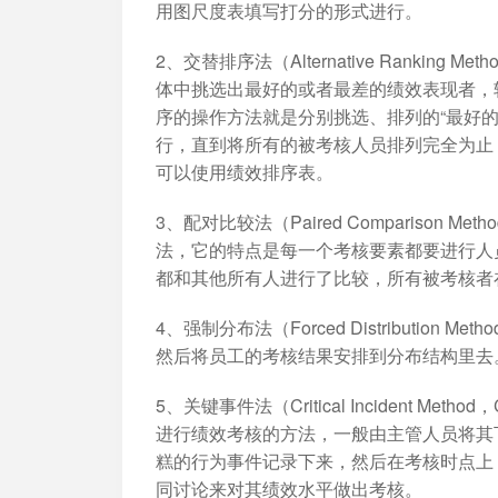
加入开放平台，打造更好的开放平台
人事行政
与 Worktile 
用图尺度表填写打分的形式进行。
体系
2、交替排序法（Alternative Ranki
体中挑选出最好的或者最差的绩效表现者，
序的操作方法就是分别挑选、排列的“最好的”
行，直到将所有的被考核人员排列完全为止
可以使用绩效排序表。
3、配对比较法（Paired Compariso
法，它的特点是每一个考核要素都要进行人
都和其他所有人进行了比较，所有被考核者
4、强制分布法（Forced Distributi
然后将员工的考核结果安排到分布结构里去
5、关键事件法（Critical Incident
进行绩效考核的方法，一般由主管人员将其
糕的行为事件记录下来，然后在考核时点上
同讨论来对其绩效水平做出考核。