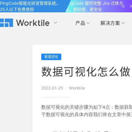
PingCode智能化研发管理系统，
PingCode 提供完整 Jira 迁移方
25人以下免费使用
案，更轻便、更安全
产品
解决方案
Worktile 旗下智能化研发管理工具
Worktile 旗下智能化研发管理工具
Worktile 旗下智能化研发管理工具
产品应用
按场景
获得支持
按团队
社区&活动
管理进化
项目
帮助中心
（Help Center）
目标
博客
项目管理
公司管理
数据可视化怎么做
以项目化的方式管理企业任务
全面了解 Worktile 的使用方法和技巧
国内率先覆盖 OKR 
发现最新的产品动
解洞察
目标管理
市场营销
消息
2022-01-25
·
Worktile
日历
敏捷和 OKR 咨询
合作伙伴
专注于工作场景的即时通讯工具
随时了解本人和团队
敏捷开发
产品管理
通过企业内训、管理咨询帮助企业落
和更多产品合作，
数据可视化的关键步骤为如下4点：数据获
地 OKR、敏捷研发等先进理念
于数据可视化的具体内容我们将在文章中展
IT研发与运维
开发者
生态联盟计划