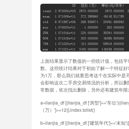
上面结果显示了数值的一些统计值，包括平均
数。这些统计结果对于初始了解一个特征好坏
为1万，那么我们就要思考这个在实际中是
会影响这次二手房交易情况的分析，所以删除
常数据，依次找出删除，另外还有建筑年限
a=lianjia_df [(lianjia_df ['房型']=='车位')|(l
（万）']==12)].index.tolist()
b=lianjia_df [(lianjia_df ['建筑年代']==