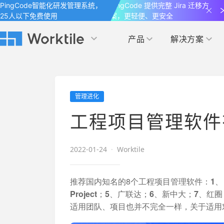
PingCode智能化研发管理系统，
PingCode 提供完整 Jira 迁移方
25人以下免费使用
案，更轻便、更安全
产品
解决方案
Worktile 旗下智能化研发管理工具
Worktile 旗下智能化研发管理工具
Worktile 旗下智能化研发管理工具
产品应用
按场景
获得支持
按团队
社区&活动
管理进化
项目
帮助中心
（Help Center）
目标
博客
项目管理
公司管理
工程项目管理软件
以项目化的方式管理企业任务
全面了解 Worktile 的使用方法和技巧
国内率先覆盖 OKR 
发现最新的产品动
解洞察
目标管理
市场营销
消息
2022-01-24
·
Worktile
日历
敏捷和 OKR 咨询
合作伙伴
专注于工作场景的即时通讯工具
随时了解本人和团队
敏捷开发
产品管理
通过企业内训、管理咨询帮助企业落
和更多产品合作，
推荐国内知名的8个工程项目管理软件：
1、
地 OKR、敏捷研发等先进理念
Project；5、广联达；6、新中大；7、红
IT研发与运维
适用团队、项目也并不完全一样，关于适用
开发者
生态联盟计划