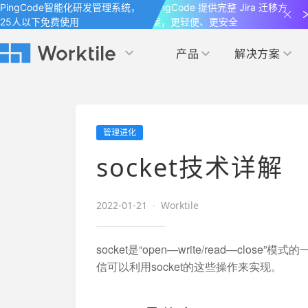
PingCode智能化研发管理系统，
PingCode 提供完整 Jira 迁移方
25人以下免费使用
案，更轻便、更安全
产品
解决方案
Worktile 旗下智能化研发管理工具
Worktile 旗下智能化研发管理工具
Worktile 旗下智能化研发管理工具
产品应用
按场景
获得支持
按团队
社区&活动
管理进化
项目
帮助中心
（Help Center）
目标
博客
项目管理
公司管理
socket技术详解
以项目化的方式管理企业任务
全面了解 Worktile 的使用方法和技巧
国内率先覆盖 OKR 
发现最新的产品动
解洞察
目标管理
市场营销
消息
2022-01-21
·
Worktile
日历
敏捷和 OKR 咨询
合作伙伴
专注于工作场景的即时通讯工具
随时了解本人和团队
敏捷开发
产品管理
通过企业内训、管理咨询帮助企业落
和更多产品合作，
socket是“open—write/read—c
地 OKR、敏捷研发等先进理念
信可以利用socket的这些操作来实现。
IT研发与运维
开发者
生态联盟计划