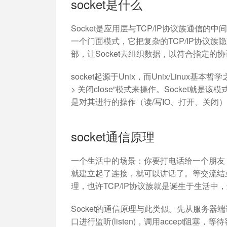
socket是什么
加入开放平台，打造更好的开放平台
人事行政
与 Worktile 
体系
Socket是应用层与TCP/IP协议族通信
一个门面模式，它把复杂的TCP/IP协议族
部，让Socket去组织数据，以符合指定的
socket起源于Unix，而Unix/Linux基本哲
> 关闭close”模式来操作。Socket就是
是对其进行的操作（读/写IO、打开、关闭）
socket通信原理
一个生活中的场景：你要打电话给一个朋友
就建立起了连接，就可以讲话了。等交流结
理，也许TCP/IP协议族就是诞生于生活中
Socket的通信原理与此类似。先从服务器端说
口进行监听(listen)，调用accept阻