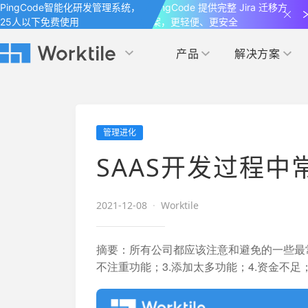
PingCode智能化研发管理系统，
PingCode 提供完整 Jira 迁移方
25人以下免费使用
案，更轻便、更安全
产品
解决方案
Worktile 旗下智能化研发管理工具
Worktile 旗下智能化研发管理工具
Worktile 旗下智能化研发管理工具
产品应用
按场景
获得支持
按团队
社区&活动
管理进化
项目
帮助中心
（Help Center）
目标
博客
项目管理
公司管理
SAAS开发过程
以项目化的方式管理企业任务
全面了解 Worktile 的使用方法和技巧
国内率先覆盖 OKR 
发现最新的产品动
解洞察
目标管理
市场营销
消息
2021-12-08
·
Worktile
日历
敏捷和 OKR 咨询
合作伙伴
专注于工作场景的即时通讯工具
随时了解本人和团队
敏捷开发
产品管理
通过企业内训、管理咨询帮助企业落
和更多产品合作，
摘要：
所有公司都应该注意和避免的一些最常
地 OKR、敏捷研发等先进理念
不注重功能；3.添加太多功能；4.资金不足
IT研发与运维
开发者
生态联盟计划