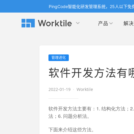
PingCode智能化研发管理系统，25人以下免
产品
解决
Worktile 旗下智能化研发管理工具
Worktile 旗下智能化研发管理工具
Worktile 旗下智能化研发管理工具
产品应用
按场景
获得支持
按团队
社区&活动
管理进化
项目
帮助中心
（Help Center）
目标
博客
项目管理
公司
软件开发方法有
以项目化的方式管理企业任务
全面了解 Worktile 的使用方法和技巧
国内率先
发现
解洞
目标管理
市场
消息
2022-01-19
·
Worktile
日历
敏捷和 OKR 咨询
合作
专注于工作场景的即时通讯工具
随时了
敏捷开发
产品
通过企业内训、管理咨询帮助企业落
和更
软件开发方法主要有：1. 结构化方法；2. 
地 OKR、敏捷研发等先进理念
法；6. 问题分析法。
IT
开发者
生态
下面来介绍这些方法。