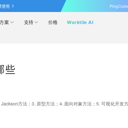
费使用
PingCo
方案
支持
价格
Worktile AI
按行业
学习&发现
网盘
客户案例
管理
IPD
哪些
覆盖 OKR 全流程的应用
最新的产品动态、业界资讯和见
超大容量的企业级网盘
探索各行各业在 Worktile 上的
察
践
营销
电商
伙伴
模板市场
解本人和团队的日程安排
管理
互联网
多产品合作，实现共赢
使用项目模板、轻松上手
Jackson方法；3. 原型方法；4. 面向对象方法；5. 可视化开发
研发与运维
联盟计划
投资者关系