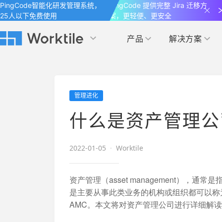
PingCode智能化研发管理系统，
PingCode 提供完整 Jira 迁移方
25人以下免费使用
案，更轻便、更安全
产品
解决方案
Worktile 旗下智能化研发管理工具
Worktile 旗下智能化研发管理工具
Worktile 旗下智能化研发管理工具
产品应用
按场景
获得支持
按团队
社区&活动
管理进化
项目
帮助中心
（Help Center）
目标
博客
项目管理
公司管理
什么是资产管理公
以项目化的方式管理企业任务
全面了解 Worktile 的使用方法和技巧
国内率先覆盖 OKR 
发现最新的产品动
解洞察
目标管理
市场营销
消息
2022-01-05
·
Worktile
日历
敏捷和 OKR 咨询
合作伙伴
专注于工作场景的即时通讯工具
随时了解本人和团队
敏捷开发
产品管理
通过企业内训、管理咨询帮助企业落
和更多产品合作，
资产管理（asset management）
地 OKR、敏捷研发等先进理念
是主要从事此类业务的机构或组织都可以称为资产管理
IT研发与运维
AMC。本文将对资产管理公司进行详细解
开发者
生态联盟计划