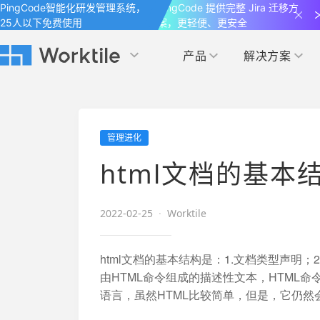
PingCode智能化研发管理系统，
PingCode 提供完整 Jira 迁移方
25人以下免费使用
案，更轻便、更安全
产品
解决方案
Worktile 旗下智能化研发管理工具
Worktile 旗下智能化研发管理工具
Worktile 旗下智能化研发管理工具
产品应用
按场景
获得支持
按团队
社区&活动
管理进化
项目
帮助中心
（Help Center）
目标
博客
项目管理
公司管理
html文档的基本
以项目化的方式管理企业任务
全面了解 Worktile 的使用方法和技巧
国内率先覆盖 OKR 
发现最新的产品动
解洞察
目标管理
市场营销
消息
2022-02-25
·
Worktile
日历
敏捷和 OKR 咨询
合作伙伴
专注于工作场景的即时通讯工具
随时了解本人和团队
敏捷开发
产品管理
通过企业内训、管理咨询帮助企业落
和更多产品合作，
html文档的基本结构是：1.文档类型声明；2.h
地 OKR、敏捷研发等先进理念
由HTML命令组成的描述性文本，HTML
IT研发与运维
语言，虽然HTML比较简单，但是，它仍然
开发者
生态联盟计划