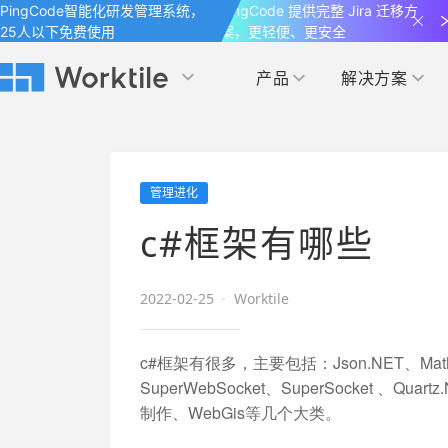
PingCode智能化研发管理系统，
PingCode 提供完整 Jira 迁移方
25人以下免费使用
案，更轻便、更安全
产品
解决方案
Worktile 旗下智能化研发管理工具
Worktile 旗下智能化研发管理工具
Worktile 旗下智能化研发管理工具
产品应用
按场景
获得支持
按团队
社区&活动
管理进化
项目
帮助中心
（Help Center）
目标
博客
项目管理
公司管理
c#框架有哪些
以项目化的方式管理企业任务
全面了解 Worktile 的使用方法和技巧
国内率先覆盖 OKR 
发现最新的产品动
解洞察
目标管理
市场营销
消息
2022-02-25
·
Worktile
日历
敏捷和 OKR 咨询
合作伙伴
专注于工作场景的即时通讯工具
随时了解本人和团队
敏捷开发
产品管理
通过企业内训、管理咨询帮助企业落
和更多产品合作，
c#框架有很多，主要包括：Json.NET、Math.NET、
地 OKR、敏捷研发等先进理念
SuperWebSocket、SuperSocket 、
IT研发与运维
制作、WebGis等几个大类。
开发者
生态联盟计划