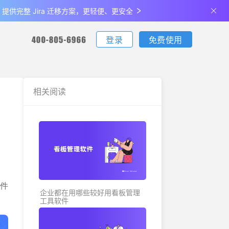
de 提供完整 Jira 迁移方案，更轻便、更安全
登录
免费使用
您可通过电话联系我们：
您可通过电话联系我们：
您可通过电话联系我们：
下载
相关阅读
客户端下载
更新日志
生产制造
最佳实
支持iOS、Android、Windows、Mac
查看产品最新的功能升级、体验优化
说明
金融
关于我们
全部
公司介绍及发展历程
文件
企业都在用哪些较好用看板管理
工具软件
联系我们