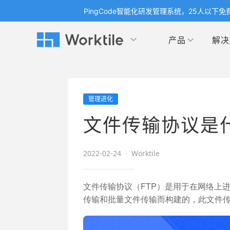
PingCode智能化研发管理系统，25人以下免
产品
解决
Worktile 旗下智能化研发管理工具
Worktile 旗下智能化研发管理工具
Worktile 旗下智能化研发管理工具
产品应用
按场景
获得支持
按团队
社区&活动
管理进化
项目
帮助中心
（Help Center）
目标
博客
项目管理
公司
文件传输协议是
以项目化的方式管理企业任务
全面了解 Worktile 的使用方法和技巧
国内率先
发现
解洞
目标管理
市场
消息
2022-02-24
·
Worktile
日历
敏捷和 OKR 咨询
合作
专注于工作场景的即时通讯工具
随时了
敏捷开发
产品
通过企业内训、管理咨询帮助企业落
和更
文件传输协议（FTP）是用于在网络上
地 OKR、敏捷研发等先进理念
传输和批量文件传输而构建的，此文件
IT
开发者
生态