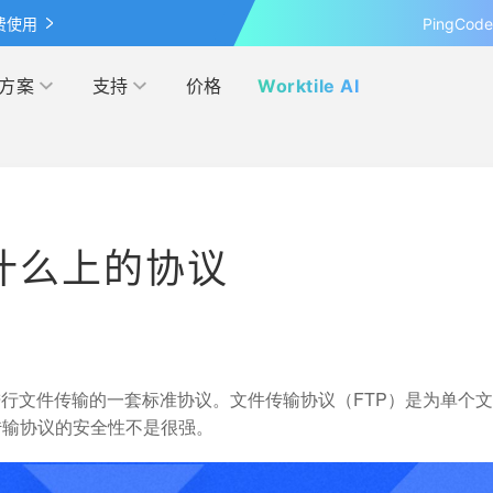
费使用
PingCo
方案
支持
价格
Worktile AI
按行业
学习&发现
网盘
客户案例
管理
IPD
什么上的协议
覆盖 OKR 全流程的应用
最新的产品动态、业界资讯和见
超大容量的企业级网盘
探索各行各业在 Worktile 上的
察
践
营销
电商
伙伴
模板市场
解本人和团队的日程安排
管理
互联网
多产品合作，实现共赢
使用项目模板、轻松上手
进行文件传输的一套标准协议。文件传输协议（FTP）是为单个
传输协议的安全性不是很强。
研发与运维
联盟计划
投资者关系