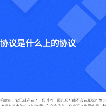
行政
orktile 联合打造互助共赢的生态
我们的投资方
而构建的。它已经存在了一段时间，因此您可能不会在互操作性
将永远有很大的机会能够通过它交换信息。您也不会为最终用户