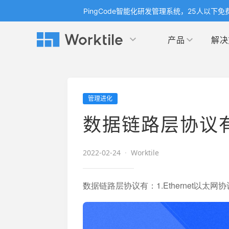
PingCode智能化研发管理系统，25人以下免
产品
解决
Worktile 旗下智能化研发管理工具
Worktile 旗下智能化研发管理工具
Worktile 旗下智能化研发管理工具
产品应用
按场景
获得支持
按团队
社区&活动
管理进化
项目
帮助中心
（Help Center）
目标
博客
项目管理
公司
数据链路层协议
以项目化的方式管理企业任务
全面了解 Worktile 的使用方法和技巧
国内率先
发现
解洞
目标管理
市场
消息
2022-02-24
·
Worktile
日历
敏捷和 OKR 咨询
合作
专注于工作场景的即时通讯工具
随时了
敏捷开发
产品
通过企业内训、管理咨询帮助企业落
和更
数据链路层协议有：1.Ethernet以太网协议 2
地 OKR、敏捷研发等先进理念
IT
开发者
生态