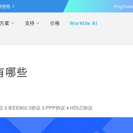
费使用
PingCo
方案
支持
价格
Worktile AI
按行业
学习&发现
网盘
客户案例
管理
IPD
有哪些
覆盖 OKR 全流程的应用
最新的产品动态、业界资讯和见
超大容量的企业级网盘
探索各行各业在 Worktile 上的
察
践
营销
电商
伙伴
模板市场
解本人和团队的日程安排
管理
互联网
多产品合作，实现共赢
使用项目模板、轻松上手
.IEEE802.3协议 3.PPP协议 4.HDLC协议
研发与运维
联盟计划
投资者关系