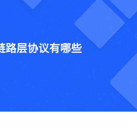
行政
orktile 联合打造互助共赢的生态
我们的投资方