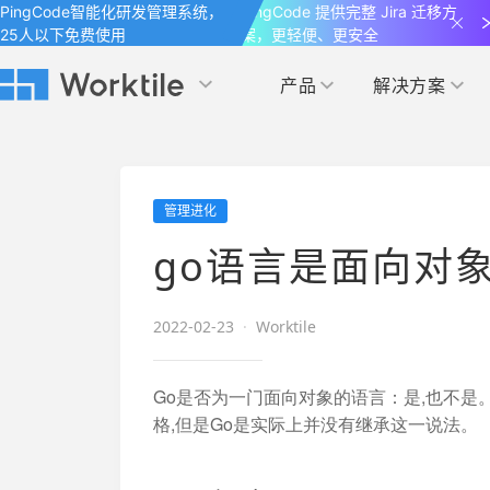
PingCode智能化研发管理系统，
PingCode 提供完整 Jira 迁移方
25人以下免费使用
案，更轻便、更安全
产品
解决方案
Worktile 旗下智能化研发管理工具
Worktile 旗下智能化研发管理工具
Worktile 旗下智能化研发管理工具
产品应用
按场景
获得支持
按团队
社区&活动
管理进化
项目
帮助中心
（Help Center）
目标
博客
项目管理
公司管理
go语言是面向对
以项目化的方式管理企业任务
全面了解 Worktile 的使用方法和技巧
国内率先覆盖 OKR 
发现最新的产品动
解洞察
目标管理
市场营销
消息
2022-02-23
·
Worktile
日历
敏捷和 OKR 咨询
合作伙伴
专注于工作场景的即时通讯工具
随时了解本人和团队
敏捷开发
产品管理
通过企业内训、管理咨询帮助企业落
和更多产品合作，
Go是否为一门面向对象的语言：是,也不是
地 OKR、敏捷研发等先进理念
格,但是Go是实际上并没有继承这一说法。
IT研发与运维
开发者
生态联盟计划