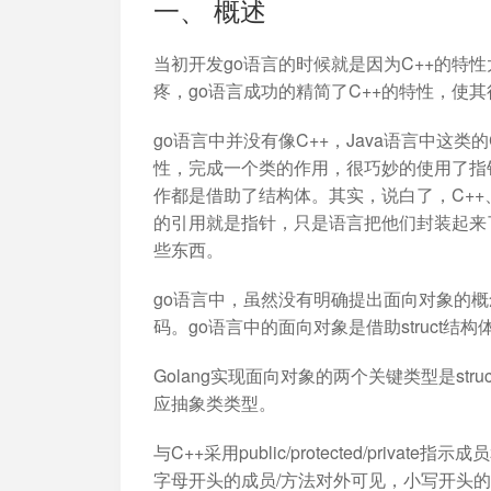
一、 概述
加入开放平台，打造更好的开放平台
人事行政
与 Worktile 
体系
当初开发go语言的时候就是因为C++的特性
疼，go语言成功的精简了C++的特性，使
go语言中并没有像C++，Java语言中这类
性，完成一个类的作用，很巧妙的使用了指针
作都是借助了结构体。其实，说白了，C++
的引用就是指针，只是语言把他们封装起来
些东西。
go语言中，虽然没有明确提出面向对象的
码。go语言中的面向对象是借助struct结
Golang实现面向对象的两个关键类型是struct和i
应抽象类类型。
与C++采用public/protected/pri
字母开头的成员/方法对外可见，小写开头