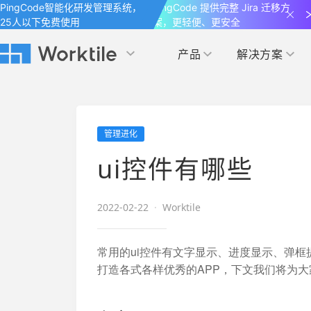
PingCode智能化研发管理系统，
PingCode 提供完整 Jira 迁移方
25人以下免费使用
案，更轻便、更安全
产品
解决方案
Worktile 旗下智能化研发管理工具
Worktile 旗下智能化研发管理工具
Worktile 旗下智能化研发管理工具
产品应用
按场景
获得支持
按团队
社区&活动
管理进化
项目
帮助中心
（Help Center）
目标
博客
项目管理
公司管理
ui控件有哪些
以项目化的方式管理企业任务
全面了解 Worktile 的使用方法和技巧
国内率先覆盖 OKR 
发现最新的产品动
解洞察
目标管理
市场营销
消息
2022-02-22
·
Worktile
日历
敏捷和 OKR 咨询
合作伙伴
专注于工作场景的即时通讯工具
随时了解本人和团队
敏捷开发
产品管理
通过企业内训、管理咨询帮助企业落
和更多产品合作，
常用的ui控件有文字显示、进度显示、弹
地 OKR、敏捷研发等先进理念
打造各式各样优秀的APP，下文我们将为大
IT研发与运维
开发者
生态联盟计划