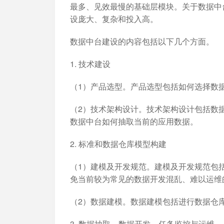
最多、见效最慢的基础层模块。关于数据中
设庞大、复杂和投入高。
数据中台建设的内容包括以下几个方面。
1. 技术建设
（1）产品选型。产品选型包括如何选择数
（2）技术架构设计。技术架构设计包括数
数据中台如何抽取当前的应用数据。
2. 标准和数据仓库模型构建
（1）建模及开发规范。建模及开发规范包
免当前较为常见的数据开发混乱、难以运维
（2）数据建模。数据建模包括进行数据仓
3. 数据抽取、数据开发、任务监控与运维