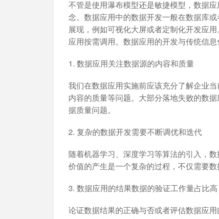
不管是使用瀑布模型还是敏捷模型，数据应
念。数据应用中的数据开发一般在数据库或
展现，例如可视化大屏或者定制化开发应用
应用按需调用。数据应用的开发与传统信息
1. 数据应用关注数据源的内容和质量
我们在数据应用实施前应该充分了解企业当
内容的质量等问题。大部分落地失败的数据
据质量问题。
2. 复杂的数据开发需要不断调优和迭代
随着机器学习、深度学习等算法的引入，数
价值的产生是一个复杂的过程，不仅需要数
3. 数据应用的结果数据的验证工作量占比高
论证数据结果的正确与否或者评估数据应用