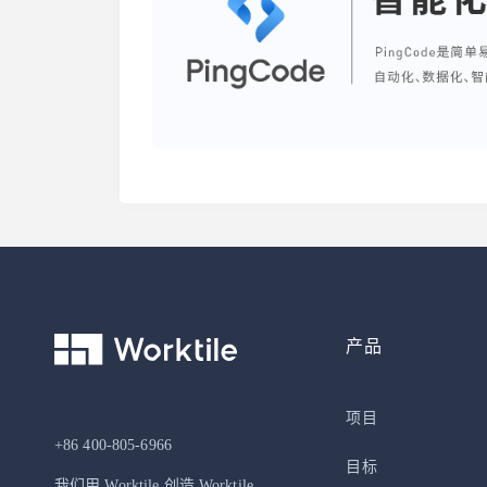
产品
项目
+86 400-805-6966
目标
我们用 Worktile 创造 Worktile