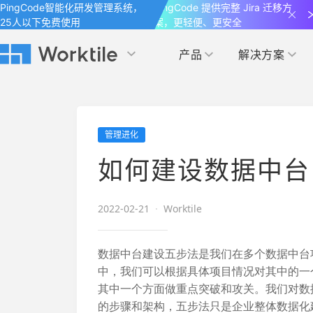
PingCode智能化研发管理系统，
PingCode 提供完整 Jira 迁移方
25人以下免费使用
案，更轻便、更安全
产品
解决方案
Worktile 旗下智能化研发管理工具
Worktile 旗下智能化研发管理工具
Worktile 旗下智能化研发管理工具
产品应用
按场景
获得支持
按团队
社区&活动
管理进化
项目
帮助中心
（Help Center）
目标
博客
项目管理
公司管理
如何建设数据中台
以项目化的方式管理企业任务
全面了解 Worktile 的使用方法和技巧
国内率先覆盖 OKR 
发现最新的产品动
解洞察
目标管理
市场营销
消息
2022-02-21
·
Worktile
日历
敏捷和 OKR 咨询
合作伙伴
专注于工作场景的即时通讯工具
随时了解本人和团队
敏捷开发
产品管理
通过企业内训、管理咨询帮助企业落
和更多产品合作，
数据中台建设五步法是我们在多个数据中台
地 OKR、敏捷研发等先进理念
中，我们可以根据具体项目情况对其中的一
IT研发与运维
其中一个方面做重点突破和攻关。我们对数
开发者
生态联盟计划
的步骤和架构，五步法只是企业整体数据化