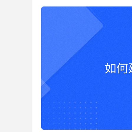
加入开放平台，打造更好的开放平台
人事行政
与 Worktile 
体系