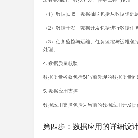
（1）数据抽取。数据抽取包括从数据资源层
（2）数据开发。数据开发包括进行数据任
（3）任务监控与运维。任务监控与运维包
处理。
4. 数据质量校验
数据质量校验包括对当前发现的数据质量问
5. 数据应用支撑
数据应用支撑包括为当前的数据应用开发提
第四步：数据应用的详细设