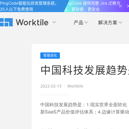
PingCode智能化研发管理系统，
PingCode 提供完整 Jira 迁移方
25人以下免费使用
案，更轻便、更安全
产品
解决方案
Worktile 旗下智能化研发管理工具
Worktile 旗下智能化研发管理工具
Worktile 旗下智能化研发管理工具
产品应用
按场景
获得支持
按团队
社区&活动
管理进化
项目
帮助中心
（Help Center）
目标
博客
项目管理
公司管理
中国科技发展趋势
以项目化的方式管理企业任务
全面了解 Worktile 的使用方法和技巧
国内率先覆盖 OKR 
发现最新的产品动
解洞察
目标管理
市场营销
消息
2022-02-15
·
Worktile
日历
敏捷和 OKR 咨询
合作伙伴
专注于工作场景的即时通讯工具
随时了解本人和团队
敏捷开发
产品管理
通过企业内训、管理咨询帮助企业落
和更多产品合作，
中国科技发展趋势是：1.现实世界全面软化，
地 OKR、敏捷研发等先进理念
新SaaS产品价值评估体系；4.边缘计算
IT研发与运维
开发者
生态联盟计划