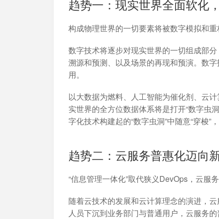
趋势一：现实世界全面软化，
加入开放平台，打造更好的开放平台
人事行政
与 Worktile 
体系
构成物理世界的一切要素将被数字模拟和重
数字技术将逐步对现实世界的一切组成部分
溯源和预测、以及场景的再现和预演。数字
用。
以大数据为燃料、人工智能为催化剂、云计
实世界的全方位数据体系将是打开“数字虫
字化技术构建起的“数字虫洞”中随意“穿梭
趋势二：云服务普惠化迈向
“信息管理一体化”取代狭义DevOps，云服
随着云技术的发展和云计算理念的演进，云
人员下沉到业务部门与普通用户，云服务的