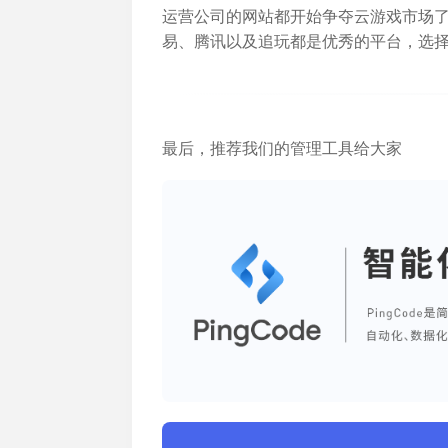
运营公司的网站都开始争夺云游戏市场
易、腾讯以及追玩都是优秀的平台，选
最后，推荐我们的管理工具给大家