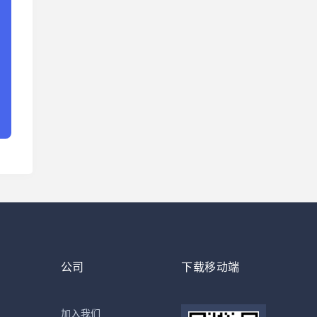
公司
下载移动端
加入我们