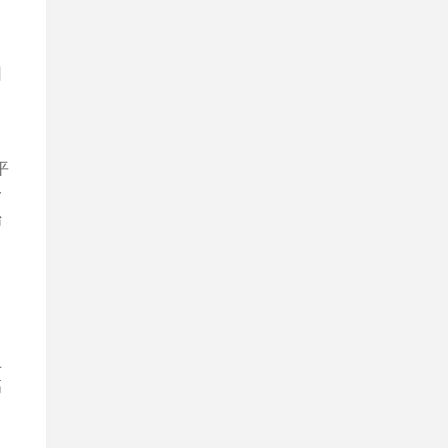
因
，
平
一
始
上
高