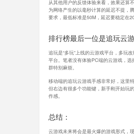
从其他用户的反馈体验来看，效果还算不
为网络产生的以毫秒计算的延迟不提，
要求，最低标准是50M，延迟要稳定在2
排行榜最后一位是追玩云
追玩是“多玩”上线的云游戏平台，多玩
平台。笔者没有体验PC端的云游戏，选
群特别麻烦。
移动端的追玩云游戏手感非常好，这里
但右边有很多个功能键，新手刚开始玩
作感。
总结：
云游戏未来将会是最火爆的游戏形式，