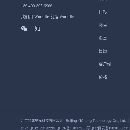
+86 400-805-6966
目标
我们用 Worktile 创造 Worktile
网盘
消息
日历
客户端
价格
北京易成星光科技有限公司
Beijing YiCheng Technology Co., Ltd.
|
ICP：京B2-20192206 京ICP备13017353号
京公网安备1101080201