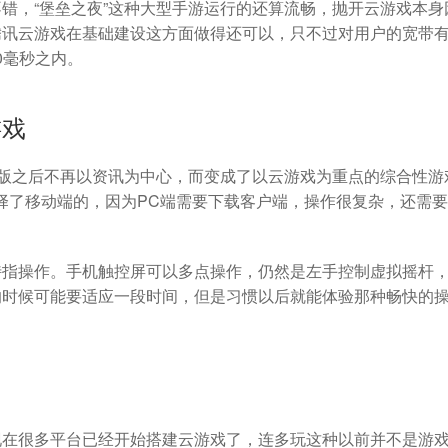
错，“堡垒之夜”这种大型手游运行的还算流畅，抛开云游戏本身
腾讯云游戏在基础建设这方面做得还可以，只不过对用户的宽带
0毫秒之内。
游戏
改版之后不再以资讯为中心，而变成了以云游戏为重点的综合性游
择了移动端的，因为PC端需要下载客户端，操作很复杂，还需
特指操作。手机触控屏可以多点操作，仍然是左手控制虚拟摇杆
的时候可能要适应一段时间，但是习惯以后就能体验那种畅快的
现在很多平台已经开始搭建云游戏了，连多玩这种以前并不是游