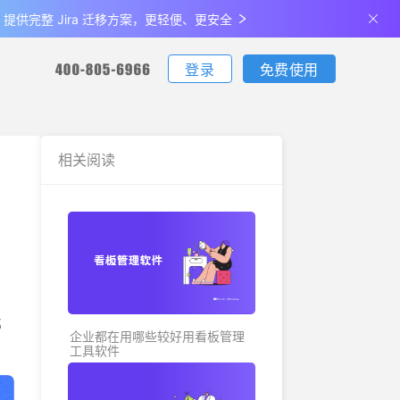
de 提供完整 Jira 迁移方案，更轻便、更安全
登录
免费使用
您可通过电话联系我们：
您可通过电话联系我们：
您可通过电话联系我们：
下载
相关阅读
客户端下载
更新日志
生产制造
最佳实
支持iOS、Android、Windows、Mac
查看产品最新的功能升级、体验优化
说明
金融
关于我们
全部
公司介绍及发展历程
那
企业都在用哪些较好用看板管理
工具软件
联系我们