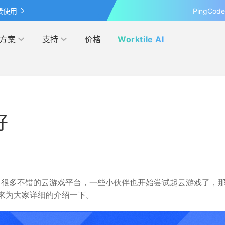
费使用
PingCo
方案
支持
价格
Worktile AI
按行业
学习&发现
网盘
客户案例
管理
IPD
好
覆盖 OKR 全流程的应用
最新的产品动态、业界资讯和见
超大容量的企业级网盘
探索各行各业在 Worktile 上的
察
践
营销
电商
伙伴
模板市场
解本人和团队的日程安排
管理
互联网
多产品合作，实现共赢
使用项目模板、轻松上手
出很多不错的云游戏平台，一些小伙伴也开始尝试起云游戏了，
来为大家详细的介绍一下。
研发与运维
联盟计划
投资者关系