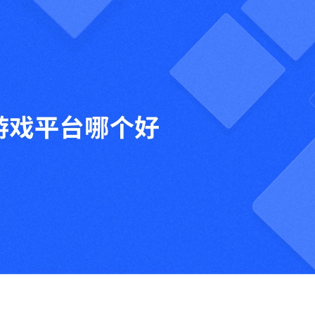
行政
orktile 联合打造互助共赢的生态
我们的投资方