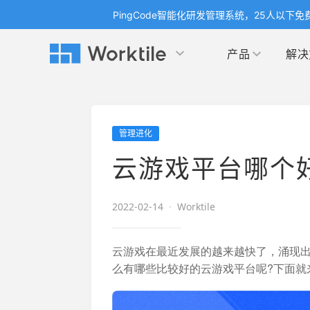
PingCode智能化研发管理系统，25人以下免
产品
解决
Worktile 旗下智能化研发管理工具
Worktile 旗下智能化研发管理工具
Worktile 旗下智能化研发管理工具
产品应用
按场景
获得支持
按团队
社区&活动
管理进化
项目
帮助中心
（Help Center）
目标
博客
项目管理
公司
云游戏平台哪个
以项目化的方式管理企业任务
全面了解 Worktile 的使用方法和技巧
国内率先
发现
解洞
目标管理
市场
消息
2022-02-14
·
Worktile
日历
敏捷和 OKR 咨询
合作
专注于工作场景的即时通讯工具
随时了
敏捷开发
产品
通过企业内训、管理咨询帮助企业落
和更
云游戏在最近发展的越来越快了，涌现
地 OKR、敏捷研发等先进理念
么有哪些比较好的云游戏平台呢?下面就
IT
开发者
生态