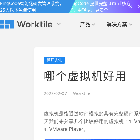
PingCode智能化研发管理系统，
PingCode 提供完整 Jira 迁移方
25人以下免费使用
案，更轻便、更安全
产品
解决方案
Worktile 旗下智能化研发管理工具
Worktile 旗下智能化研发管理工具
Worktile 旗下智能化研发管理工具
产品应用
按场景
获得支持
按团队
社区&活动
管理进化
项目
帮助中心
（Help Center）
目标
博客
项目管理
公司管理
哪个虚拟机好用
以项目化的方式管理企业任务
全面了解 Worktile 的使用方法和技巧
国内率先覆盖 OKR 
发现最新的产品动
解洞察
目标管理
市场营销
消息
2022-02-07
·
Worktile
日历
敏捷和 OKR 咨询
合作伙伴
专注于工作场景的即时通讯工具
随时了解本人和团队
敏捷开发
产品管理
通过企业内训、管理咨询帮助企业落
和更多产品合作，
虚拟机是指通过软件模拟的具有完整硬件系
地 OKR、敏捷研发等先进理念
天我们来分享几个比较好用的虚拟机：1. Vmware Work
IT研发与运维
4. VMware Player。
开发者
生态联盟计划