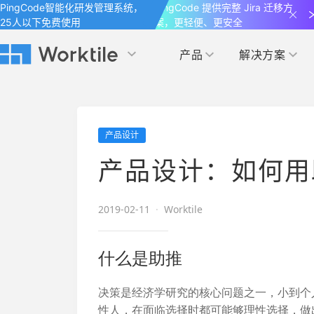
PingCode智能化研发管理系统，
PingCode 提供完整 Jira 迁移方
25人以下免费使用
案，更轻便、更安全
产品
解决方案
Worktile 旗下智能化研发管理工具
Worktile 旗下智能化研发管理工具
Worktile 旗下智能化研发管理工具
产品应用
按场景
获得支持
按团队
社区&活动
产品设计
项目
帮助中心
（Help Center）
目标
博客
项目管理
公司管理
产品设计：如何用
以项目化的方式管理企业任务
全面了解 Worktile 的使用方法和技巧
国内率先覆盖 OKR 
发现最新的产品动
解洞察
目标管理
市场营销
消息
2019-02-11
·
Worktile
日历
敏捷和 OKR 咨询
合作伙伴
专注于工作场景的即时通讯工具
随时了解本人和团队
敏捷开发
产品管理
通过企业内训、管理咨询帮助企业落
和更多产品合作，
什么是助推
地 OKR、敏捷研发等先进理念
IT研发与运维
决策是经济学研究的核心问题之一，小到个
开发者
生态联盟计划
性人，在面临选择时都可能够理性选择，做