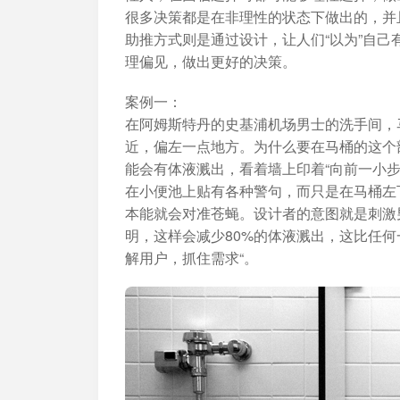
加入开放平台，打造更好的开放平台
人事行政
与 Worktile 
很多决策都是在非理性的状态下做出的，并
体系
助推方式则是通过设计，让人们“以为”自
理偏见，做出更好的决策。
案例一：
在阿姆斯特丹的史基浦机场男士的洗手间，
近，偏左一点地方。为什么要在马桶的这个
能会有体液溅出，看着墙上印着“向前一小
在小便池上贴有各种警句，而只是在马桶左
本能就会对准苍蝇。设计者的意图就是刺激
明，这样会减少80%的体液溅出，这比任
解用户，抓住需求“。