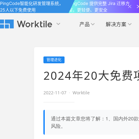
PingCode智能化研发管理系统，
PingCode 提供完整 Jira 迁移方
25人以下免费使用
案，更轻便、更安全
产品
解决方案
Worktile 旗下智能化研发管理工具
Worktile 旗下智能化研发管理工具
Worktile 旗下智能化研发管理工具
产品应用
按场景
获得支持
按团队
社区&活动
管理进化
项目
帮助中心
（Help Center）
目标
博客
项目管理
公司管理
2024年20大免
以项目化的方式管理企业任务
全面了解 Worktile 的使用方法和技巧
国内率先覆盖 OKR 
发现最新的产品动
解洞察
目标管理
市场营销
消息
2022-11-07
·
Worktile
日历
敏捷和 OKR 咨询
合作伙伴
专注于工作场景的即时通讯工具
随时了解本人和团队
敏捷开发
产品管理
通过企业内训、管理咨询帮助企业落
和更多产品合作，
地 OKR、敏捷研发等先进理念
通过本篇文章您将了解：1、国内外20
IT研发与运维
风险。
开发者
生态联盟计划