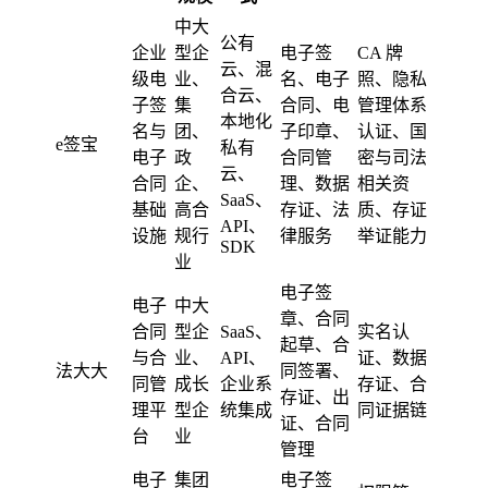
中大
公有
企业
型企
电子签
CA 牌
云、混
级电
业、
名、电子
照、隐私
合云、
子签
集
合同、电
管理体系
本地化
名与
团、
子印章、
认证、国
e签宝
私有
电子
政
合同管
密与司法
云、
合同
企、
理、数据
相关资
SaaS、
基础
高合
存证、法
质、存证
API、
设施
规行
律服务
举证能力
SDK
业
电子签
电子
中大
章、合同
合同
型企
SaaS、
实名认
起草、合
与合
业、
API、
证、数据
法大大
同签署、
同管
成长
企业系
存证、合
存证、出
理平
型企
统集成
同证据链
证、合同
台
业
管理
电子
集团
电子签