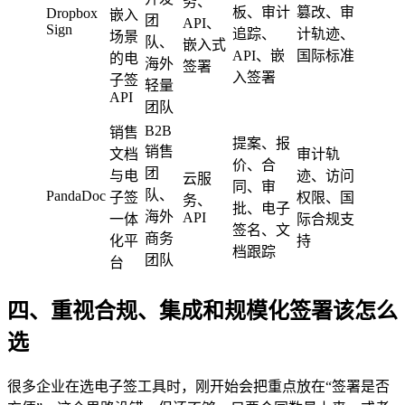
务、
板、审计
篡改、审
Dropbox
嵌入
团
API、
Sign
追踪、
计轨迹、
场景
队、
嵌入式
API、嵌
国际标准
的电
海外
签署
入签署
子签
轻量
API
团队
B2B
销售
提案、报
销售
文档
审计轨
价、合
团
与电
迹、访问
云服
同、审
队、
PandaDoc
子签
权限、国
务、
批、电子
海外
API
一体
际合规支
签名、文
商务
化平
持
档跟踪
团队
台
四、重视合规、集成和规模化签署该怎么
选
很多企业在选电子签工具时，刚开始会把重点放在“签署是否