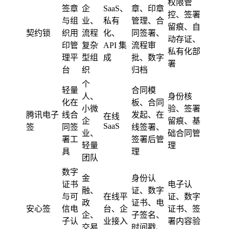
权限管
签章
企
SaaS、
章、印章
控、签署
与组
业、
私有
管理、合
留痕、自
契约锁
织用
流程
化、
同签署、
动存证、
印管
复杂
API 集
流程审
私有化部
理平
型组
成
批、数字
署
台
织
归档
个
轻量
合同模
人、
身份核
化在
板、合同
小微
验、签署
腾讯电子
线合
发起、在
在线
企
留痕、基
SaaS
签
同签
线签署、
业、
础合同管
署工
签署后管
轻量
理
具
理
团队
数字
金
身份认
证书
电子认
融、
证、数字
与可
在线平
证、数字
政
证书、电
安心签
信电
台、企
证书、签
企、
子签名、
子认
业接入
署内容验
交易
时间戳、