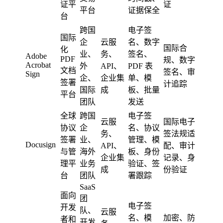
证平
证
平台
证据保全
台
跨国
电子签
国际
企
云服
名、数字
国际合
化
业、
务、
签名、
Adobe
PDF
规、数字
Acrobat
外
API、
PDF 表
文档
签名、审
Sign
企、
企业集
单、模
签署
计追踪
国际
成
板、批量
平台
团队
发送
全球
跨国
电子签
云服
国际电子
协议
企
名、协议
务、
签法规适
签署
业、
管理、模
Docusign
API、
配、审计
与管
海外
板、身份
企业集
记录、身
理平
业务
验证、签
成
份验证
台
团队
署跟踪
SaaS
面向
团
电子签
开发
队、
云服
名、模
加密、防
者和
开发