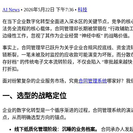
AI News
•
2026年5月22日 下午7:36
•
科技
在当下企业数字化转型全面进入深水区的关键节点，竞争的核心
法务全流程的核心载体，合同管理却长期被禁锢在 “行政辅助工
边缘性工作，忽视了其作为企业经营 “神经中枢” 的战略价值。
事实上，合同管理早已跃升为关乎企业合规风控底线、资金流转
链断裂，一笔未被及时监控的应收款可能演变为坏账，而分散
存好档” 的传统电子文本流转阶段，不仅会陷入 “审批越来
打折扣。
面对纷繁复杂的企业服务市场，究竟
合同管理系统
哪家好？我
一、选型的战略定位
企业的数字化转型是一个循序渐进的过程，合同管理系统的演
点，从而明确选型方向的锚点。
线下纸质化管理阶段
：
沉睡的业务档案。
合同承办人发