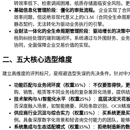
转效率低下、检索调阅困难、纸质存储面临安全风险。更
基础信息化管理阶段
：
僵化的审批流程。
企业实现了合同
效率问题，但这绝非现代意义上的CLM（合同全生命周期
静态契约，无法转化为驱动业务执行的引擎。
业财法一体化的全生命周期管理阶段
：
驱动增长的决策中
档到纠纷处理的端到端闭环。系统通过与外围财务、业务
协同，全面保障企业交易价值的实现。
二、五大核心选型维度
建立高维度的评判标尺，是规避选型失误的先决条件。针对中
功能匹配与业务闭环度（权重35%）
：
不仅要签得快，更
购、销售、租赁等不同业务线的复杂差异化场景，提供结
技术架构与AI智能化水平（权重25%）
：
底层决定天花
否深度融入场景，如智能摘要、风险条款识别、OCR精
供应商行业沉淀与综合实力（权重15%）
：
买系统更是买
例。具备深厚数字化背景和轻咨询交付能力的团队，能够
系统集成与生态适配模式（权重15%）
：
拒绝制造新的
数