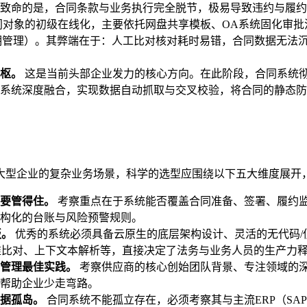
致命的是，合同条款与业务执行完全脱节，极易导致违约与履约
对象的初级在线化，主要依托网盘共享模板、OA系统固化审批
管理）。其弊端在于：人工比对核对耗时易错，合同数据无法沉淀
枢。
这是当前头部企业发力的核心方向。在此阶段，合同系统
系统深度融合，实现数据自动抓取与交叉校验，将合同的静态防
大型企业的复杂业务场景，科学的选型应围绕以下五大维度展开
要管得住。
考察重点在于系统能否覆盖合同准备、签署、履约
构化的台账与风险预警规则。
板。
优秀的系统必须具备云原生的底层架构设计、灵活的无代码/
准比对、上下文本解析等，直接决定了法务与业务人员的生产力
管理最佳实践。
考察供应商的核心创始团队背景、专注领域的
帮助企业少走弯路。
据孤岛
。
合同系统不能孤立存在，必须考察其与主流ERP（SAP/