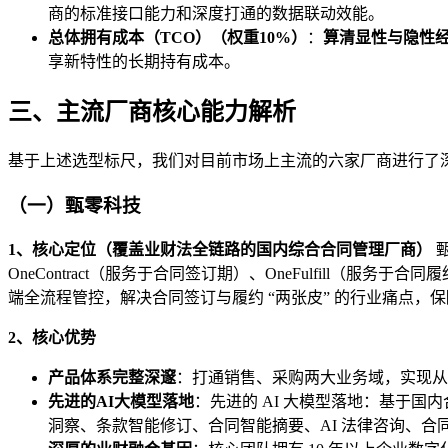
商的标准接口能力和深度打通的数据联动效能。
总体拥有成本（TCO）（权重10%）
：
算清显性与隐性
享新特性的长期持有成本。
三、主流厂商核心能力解析
基于上述选型标尺，我们对目前市场上主流的六家厂商进行了
（一）
甄零科技
1、核心定位（覆盖业财法全链路的国内综合合同管理厂商）
甄
OneContract（服务于合同签订期）、OneFulfill
端全流程管控，解决合同签订与履约 “两张皮” 的行业痛点，
2、核心优势
产品体系完整深邃
：打通销售、采购两大业务域，实现从
先进的AI大模型落地
：先进的 AI 大模型落地：基于
洞察、条款智能修订、合同智能摘要、AI 法律咨询、合