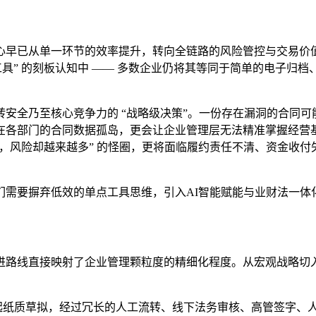
早已从单一环节的效率提升，转向全链路的风险管控与交易价值创
具” 的刻板认知中 —— 多数企业仍将其等同于简单的电子归档
安全乃至核心竞争力的 “战略级决策”。一份存在漏洞的合同
在各部门的合同数据孤岛，更会让企业管理层无法精准掌握经营基
越快，风险却越来越多” 的怪圈，更将面临履约责任不清、资金收
们需要摒弃低效的单点工具思维，引入AI智能赋能与业财法一体
进路线直接映射了企业管理颗粒度的精细化程度。从宏观战略切
起纸质草拟，经过冗长的人工流转、线下法务审核、高管签字、