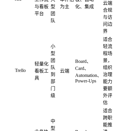
云端
与看板
型
为主
化、集成
合规
平台
团
与访
队
问边
界
适合
小
轻流
型
程场
团
景，
Board、
轻量化
队
组织
Card、
Trello
看板工
云端
到
治理
Automation、
具
Power-Ups
部
能力
门
要额
级
外评
估
适合
跨职
中
能推
型