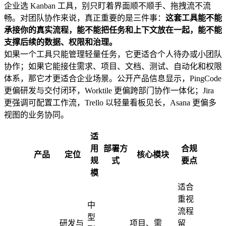
企业选 Kanban 工具，别只盯着界面顺不顺手、拖拽流不流
畅。对团队协作来说，真正重要的是三件事：
这套工具能不能
承接你的真实流程，能不能把任务和上下文放在一起，能不能
支撑后续的数据、权限和治理。
如果一个工具只能管理轻量任务，它更适合个人待办或小团队
协作；如果它能接住需求、项目、文档、测试、自动化和权限
体系，那它才更适合企业场景。公开产品信息显示，PingCode
更偏研发与交付闭环，Worktile 更偏跨部门协作一体化；Jira
更强调可配置工作流，Trello 以轻量看板见长，Asana 更偏多
视图的业务协同。
适
用
部署方
合规
产品
定位
核心模块
规
式
要点
模
适合
重视
中
流程
型
研发与
项目、需
留