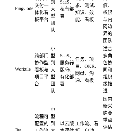
到
SaaS、
交付一
求、测试、
痕、
PingCode
大
私有部
体化看
知识、效
权限
型
署
板平台
能、看板
与内
团
网边
队
界的
团队
小
适合
跨部门
型
SaaS、
多角
任务、项
协作型
到
服务器
色协
目、OKR、
Worktile
看板与
大
版/私
同和
网盘、沟
项目平
型
有化部
组织
通、看板
台
团
署
级推
队
进
国内
新采
中
购要
流程可
型
重点
配置的
到
以云版
工作流、看
评估
Jira
工作流
大
本评估
板、自动