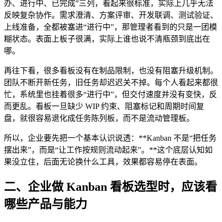
办、进行中、已完成”三列，看起来很标准，实际上几乎无法
反映复杂协作。需求澄清、方案评审、开发联调、测试验证、
上线准备，全都被塞进“进行中”，那管理者看到的只是一团模
糊状态。表面上板子很满，实际上谁也说不清瓶颈到底出在
哪。
再往下看，很多看板没有在制品限制，也没有阻塞升级机制。
团队不断开新任务，旧任务却迟迟关不掉。每个人看起来都很
忙，系统里也挂着很多“进行中”，但交付速度并没有变快，反
而更乱。看板一旦缺少 WIP 约束、阻塞标记和周期时间复
盘，就很容易退化成任务陈列板，而不是流动管理板。
所以，企业要先把一个基本认识说透：**Kanban 不是“把任务
摆出来”，而是“让工作按规则流动起来”。**这个底层认知如
果没立住，后面无论换什么工具，效果都容易停在表面。
二、企业做 Kanban 看板选型时，应该看
哪些产品与能力