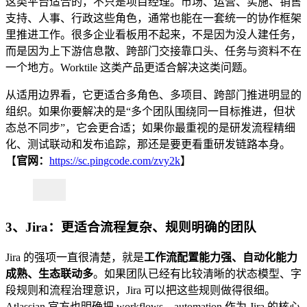
这类平台适合的，不只是项目经理。市场、运营、实施、销售
支持、人事、行政这些角色，通常也能在一套统一的协作框架
里推进工作。很多企业看板用不起来，不是因为没人建任务，
而是因为上下游信息散、跨部门交接靠口头、任务与资料不在
一个地方。Worktile 这类产品更适合解决这类问题。
从适用边界看，它更适合多角色、多项目、跨部门推进明显的
组织。如果你要解决的是“多个团队围绕同一目标推进，但状
态总不同步”，它会更合适；如果你最重视的是研发流程精细
化、测试联动和发布追踪，那还是要更看重研发链路本身。
【
官网：
https://sc.pingcode.com/zvy2k
】
3、Jira：更适合流程复杂、规则明确的团队
Jira 的强项一直很清楚，就是
工作流配置能力强、自动化能力
成熟、生态联动多
。如果团队已经有比较清晰的状态模型、字
段规则和流程治理意识，Jira 可以把这些规则做得很细。
Atlassian 官方也明确把 workflows、automation 作为 Jira 的核心