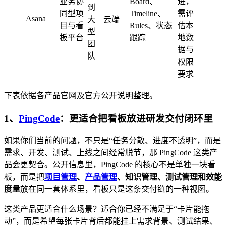
业务协
Board、
进，
到
同型项
Timeline、
需评
Asana
大
云端
目与看
Rules、状态
估本
型
板平台
跟踪
地数
团
据与
队
权限
要求
下表依据各产品官网及官方公开说明整理。
1、
PingCode
：更适合把看板放进研发交付闭环里
如果你们当前的问题，不只是“任务分散、进度不透明”，而是
需求、开发、测试、上线之间经常脱节，那 PingCode 这类产
品会更契合。公开信息里，PingCode 的核心不是单独一块看
板，而是把
项目管理
、
产品管理
、知识管理、测试管理和效能
度量
放在同一套体系里，看板只是这条交付链的一种视图。
这类产品更适合什么场景？适合你已经不满足于“卡片能拖
动”，而是希望每张卡片背后都能挂上需求背景、测试结果、