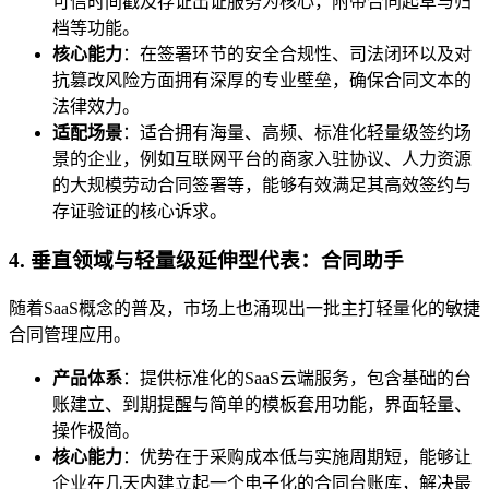
可信时间戳及存证出证服务为核心，附带合同起草与归
档等功能。
核心能力
：在签署环节的安全合规性、司法闭环以及对
抗篡改风险方面拥有深厚的专业壁垒，确保合同文本的
法律效力。
适配场景
：适合拥有海量、高频、标准化轻量级签约场
景的企业，例如互联网平台的商家入驻协议、人力资源
的大规模劳动合同签署等，能够有效满足其高效签约与
存证验证的核心诉求。
4. 垂直领域与轻量级延伸型代表：合同助手
随着SaaS概念的普及，市场上也涌现出一批主打轻量化的敏捷
合同管理应用。
产品体系
：提供标准化的SaaS云端服务，包含基础的台
账建立、到期提醒与简单的模板套用功能，界面轻量、
操作极简。
核心能力
：优势在于采购成本低与实施周期短，能够让
企业在几天内建立起一个电子化的合同台账库，解决最