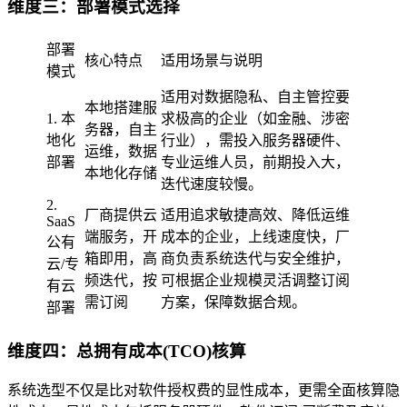
维度三：部署模式选择
部署
核心特点
适用场景与说明
模式
适用对数据隐私、自主管控要
本地搭建服
1. 本
求极高的企业（如金融、涉密
务器，自主
地化
行业），需投入服务器硬件、
运维，数据
部署
专业运维人员，前期投入大，
本地化存储
迭代速度较慢。
2.
厂商提供云
适用追求敏捷高效、降低运维
SaaS
端服务，开
成本的企业，上线速度快，厂
公有
箱即用，高
商负责系统迭代与安全维护，
云/专
频迭代，按
可根据企业规模灵活调整订阅
有云
需订阅
方案，保障数据合规。
部署
维度四：总拥有成本(TCO)核算
系统选型不仅是比对软件授权费的显性成本，更需全面核算隐