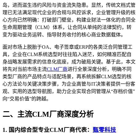
岛，进而滋生违约风险与资金流失隐患。显然，传统文档式管
理已无法满足现代企业的合规与风控诉求，企业管理升级的核
心方向已然明确：打破部门壁垒，构建业财法一体化的合同全
生命周期管理（CLM）体系，让合同从单纯的法律契约，转
变为驱动业务运转、指导财务收付的核心商业数据载体。
面对市场上脱胎于OA、电子签章或ERP的各类泛合同管理工
具，企业在CLM系统选型时往往陷入迷茫，如何精准匹配自
身战略发展需求的信息化底座，成为破局关键。基于此，本文
将先对当前市场主流
CLM厂商
进行全景深度分析，明确不同
类型厂商的产品特点与适配场景，再系统拆解CLM选型的核
心方法论与关键决策步骤，为企业高管与IT决策者提供一份客
观、实用的选型导航图，助力企业实现合同管理从“存档价值”
向“交易价值”的跨越。
二、主流CLM厂商深度分析
1. 国内综合型专业CLM厂商代表：
甄零科技