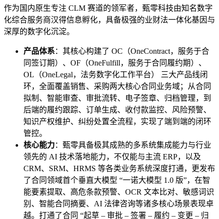
作为国内原生专注 CLM 赛道的领军者，甄零科技由知名数字
化综合服务商汉得信息孵化，具备极强的业财法一体化基因与
深厚的数字化沉淀。
产品体系
：其核心构建了 OC（OneContract，服务于合
同签订期）、OF（OneFulfill，服务于合同履约期）、
OL（OneLegal，法务数字化工作平台） 三大产品线闭
环，全面覆盖销售、采购两大核心合同业务域；从合同
拟制、智能审查、审批流转、电子签章、归档管理，到
后端的履约跟踪、订单生成、收付款监控、风险预警、
知识产权维护、纠纷处置全流程，实现了端到端的闭环
管控。
核心能力
：甄零具备极其成熟的多系统集成能力与行业
领先的 AI 技术落地能力，不仅能与主流 ERP，以及
CRM、SRM、HRMS 等各类业务系统深度打通，更发布
了合同领域首个垂直大模型 “一诺大模型 1.0 版”，在智
能要素提取、高危条款预警、OCR 文本比对、敏感词识
别、智能合同摘要、AI 法律咨询等诸多核心场景表现卓
越。打通了合同 “起草 – 审批 – 签署 – 履约 – 变更 – 归