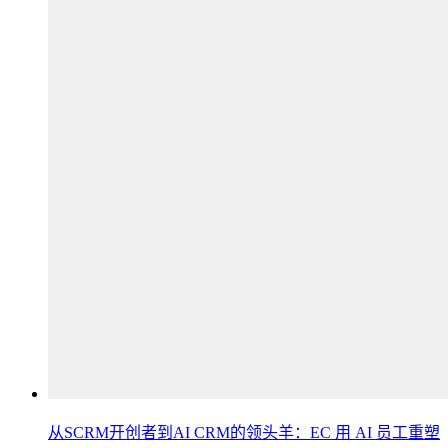
从SCRM开创者到AI CRM的领头羊：EC 用 AI 员工重塑