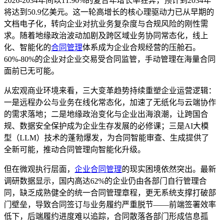
2026-2034年间以11.90%的复合年增长率狂奔，预计到2034年
将达到50.9亿美元。这一轮高增长的核心理驱动力已从早期的
文档电子化，转向企业对抗业务复杂度与合规风险的刚性需
求。随着地缘政治波动加剧及跨区域业务协同常态化，线上
化、智能化的
合同管理
体系成为企业合规经营的压舱石。
60%-80%的企业对企业交易受合同监管，手动管理在海量合同
面前已无可能。
从宏观商业环境来看，三大变革趋势持续重塑企业运营逻辑：
一是远程办公与业务在线化常态化，加速了无纸化与云端协作
的需求落地；二是地缘政治变化与企业出海浪潮，让跨国合
规、数据安全保护成为企业生存发展的必修课；三是AI大模
型（LLM）技术的蓬勃爆发，为合同智能审查、生成提供了
全新可能，推动合同管理向智能化升级。
但在微观执行层面，
企业合同管理
的现实困境依然突出。最新
调研数据显示，国内高达62%的企业仍由各部门自行管理合
同，缺乏成熟健全的统一合同管理章程，更无系统支撑打破部
门壁垒，导致合同签订与业务履约严重脱节——前端签署效率
低下，后端履约进度难以追踪，合同散落各部门形成信息孤