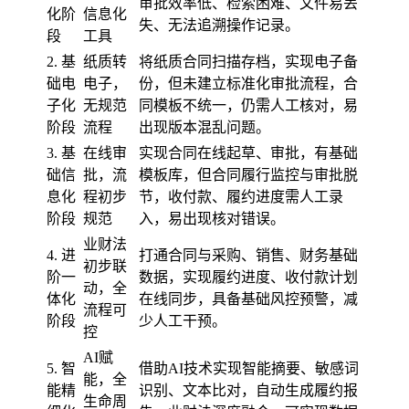
审批效率低、检索困难、文件易丢
化阶
信息化
失、无法追溯操作记录。
段
工具
2. 基
纸质转
将纸质合同扫描存档，实现电子备
础电
电子，
份，但未建立标准化审批流程，合
子化
无规范
同模板不统一，仍需人工核对，易
阶段
流程
出现版本混乱问题。
3. 基
在线审
实现合同在线起草、审批，有基础
础信
批，流
模板库，但合同履行监控与审批脱
息化
程初步
节，收付款、履约进度需人工录
阶段
规范
入，易出现核对错误。
业财法
4. 进
打通合同与采购、销售、财务基础
初步联
阶一
数据，实现履约进度、收付款计划
动，全
体化
在线同步，具备基础风控预警，减
流程可
阶段
少人工干预。
控
AI赋
5. 智
借助AI技术实现智能摘要、敏感词
能，全
能精
识别、文本比对，自动生成履约报
生命周