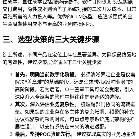
性成本。显性成本包括服务器硬件、软件订阅/买断费及实施
交付费用；隐性成本则涵盖了系统对接的二次开发成本、日常
运维所需的人力投入等。优秀的CLM选型，应追求更优的全
生命周期使用成本与更高的业务防损回报。
三、选型决策的三大关键步骤
综上所述，不同产品在定位上存在显著差异。为确保最终落地
的有效性，建议决策层遵循以下三个关键步骤：
首先，明确当前数字化阶段。
必须清晰界定企业是仅需
解决“盖章难”的基础阶段，还是追求“数据反哺业务”的
高阶阶段。若为后者，单一签章工具可能会受限，引入
深度介入全链条的管理中枢往往是更合适的选择。
其次，深入评估业务复杂性。
梳理跨部门协同的流转壁
垒。如果您的企业存在多主体的复杂账期、频繁的补充
协议或繁杂的采购对账，可重点考察系统底层架构的扩
展性设计，以支持系统在未来的演进适配。
最后，坚持POC验证先行。
建议提取真实的业务场景进