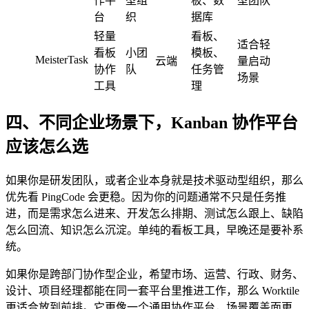
作平
型组
板、数
型团队
台
织
据库
轻量
看板、
适合轻
看板
小团
模板、
MeisterTask
云端
量启动
协作
队
任务管
场景
工具
理
四、不同企业场景下，Kanban 协作平台
应该怎么选
如果你是研发团队，或者企业本身就是技术驱动型组织，那么
优先看 PingCode 会更稳。因为你的问题通常不只是任务推
进，而是需求怎么进来、开发怎么排期、测试怎么跟上、缺陷
怎么回流、知识怎么沉淀。单纯的看板工具，早晚还是要补系
统。
如果你是跨部门协作型企业，希望市场、运营、行政、财务、
设计、项目经理都能在同一套平台里推进工作，那么 Worktile
更适合放到前排。它更像一个通用协作平台，场景覆盖面更