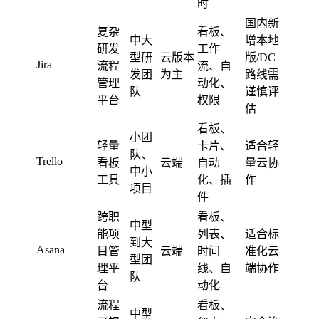
时
国内新
复杂
看板、
中大
增本地
研发
工作
型研
云版本
版/DC
Jira
流程
流、自
发团
为主
路线需
管理
动化、
队
谨慎评
平台
权限
估
看板、
小团
轻量
卡片、
适合轻
队、
Trello
看板
云端
自动
量云协
中小
工具
化、插
作
项目
件
跨职
看板、
中型
能项
列表、
适合标
到大
Asana
目管
云端
时间
准化云
型团
理平
线、自
端协作
队
台
动化
流程
看板、
中型