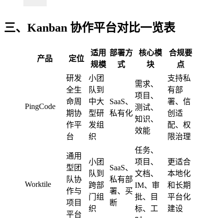
三、Kanban 协作平台对比一览表
适用
部署方
核心模
合规要
产品
定位
规模
式
块
点
研发
小团
支持私
需求、
全生
队到
有部
项目、
命周
中大
SaaS、
署、信
PingCode
测试、
期协
型研
私有化
创适
知识、
作平
发组
配、权
效能
台
织
限治理
任务、
通用
小团
项目、
更适合
型团
SaaS、
队到
文档、
本地化
队协
私有部
Worktile
跨部
IM、审
和长期
作与
署、买
门组
批、目
平台化
项目
断
织
标、工
建设
平台