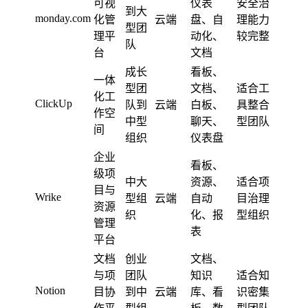
可视
仪表
安全治
到大
monday.com
化管
云端
盘、自
理能力
型团
理平
动化、
较完整
队
台
文档
成长
看板、
一体
型团
文档、
适合工
化工
ClickUp
队到
云端
白板、
具整合
作空
中型
聊天、
型团队
间
组织
仪表盘
企业
看板、
级项
中大
资源、
适合项
目与
Wrike
型组
云端
自动
目治理
资源
织
化、报
型组织
管理
表
平台
文档
创业
文档、
与项
团队
知识
适合知
Notion
目协
到中
云端
库、看
识密集