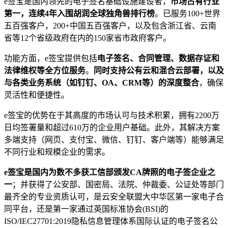
e签宝是国内领先的电子签名基础设施建设者，
市场占有行业
第一，连续4年入围胡润全球独角兽排行榜
。已服务100+世界
五百强客户，200+中国五百强客户，以及包含浙江省、云南
省等12个省级政府在内的150家省市政府客户。
功能方面，e签宝提供包括
电子签名、合同管理、数据存证和
法律维权等全方位服务
。
同时支持公有云和混合云部署，以及
与各类业务系统（如钉钉、OA、CRM等）的深度整合
，确保
灵活性和便捷性。
e签宝的优势在于其高度的市场认可与技术积累，拥有2200万
日均签署量和超过610万的企业用户基础。此外，其解决方案
多端支持（网页、支付宝、微信、钉钉、客户端等）能够满足
不同行业和规模企业的需求。
e
签宝是国内为数不多获工信部颁发CA牌照的电子签企业之
一
；并获得了公安部、国密局、法院、仲裁委、公证处等部门
最齐全的专业资质认可，是云安全联盟大中华区第一家电子合
同平台，还是第一家通过英国标准协会(BSI)的
ISO/IEC27701:2019隐私信息管理体系国际认证的电子签名公