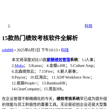
科技
15款热门绩效考核软件全解析
edit888
•
2025年6月5日 下午10:13
•
科技
本文将深度对比15款
薪酬绩效管理
系统
：1.i人事；
2.
Moka
； 3.Kazoo； 4.金蝶s-HR； 5.Culture Amp；
6.北森绩效云； 7.15Five； 8.薪人薪事；
9.Paycor； 10.红海云； 11.ADP Workforce Now；
12.易路People+； 13.BambooHR；
14.ClearCompany；15.用友HR。
在企业管理不断精细化的今天，
绩效考核系统
早已成为提升组
织效能与员工积极性的重要工具。无论是初创企业还是大型集