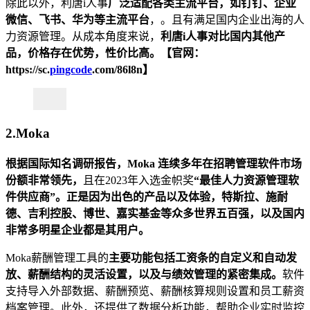
除此以外，利唐i人事
广泛适配各类主流平台，如钉钉、企业
微信、
飞书
、华为等主流平台
，。且有满足国内企业出海的人
力资源管理。从成本角度来说，
利唐i人事对比国内其他产
品，价格存在优势，性价比高。【官网：
https://sc.
pingcode
.com/86l8n】
2.Moka
根据国际知名调研报告，Moka 连续多年在招聘管理软件市场
份额非常领先，
且在2023年入选金帜奖
“最佳
人力资源管理软
件
供应商”。正是因为出色的产品以及体验，特斯拉、施耐
德、吉利控股、博世、嘉实基金等众多世界五百强，以及国内
非常多明星企业都是其用户。
Moka薪酬管理工具的
主要功能包括工资条的自定义和自动发
放、薪酬结构的灵活设置，以及与绩效管理的紧密集成。
软件
支持导入外部数据、薪酬预览、薪酬核算规则设置和员工薪资
档案管理。此外，还提供了数据分析功能，帮助企业实时监控